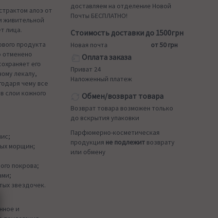
доставляем на отделение Новой
страктом алоэ от
Почты БЕСПЛАТНО!
ки живительной
т лица.
Стоимость доставки до 1500грн
ового продукта
Новая почта
от 50 грн
о отменено
Оплата заказа
сохраняет его
Приват 24
ному лекалу,
Наложенный платеж
годаря чему все
в слои кожного
Обмен/возврат товара
Возврат товара возможен только
до вскрытия упаковки
Парфюмерно-косметическая
ис;
продукция
не подлежит
возврату
ых морщин;
или обмену
ого покрова;
ами;
тых звездочек.
нное и