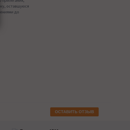
о прилегания,
аску, оставшуюся
ениями до
ОСТАВИТЬ ОТЗЫВ