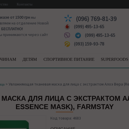
ество
Контакты
аказе от 1500 грн
мы
(096) 769-81-39
вляем на отделение Новой
(099) 495-13-65
ы
БЕСПЛАТНО!
ы принимаются через сайт
(099) 495-13-65
(093) 159-93-78
ЧИНАМ
ДЕТЯМ
СПОРТИВНОЕ ПИТАНИЕ
SUPERFOODS
>
Увлажняющая тканевая маска для лица с экстрактом Алоэ Вера (Rea
ица
АСКА ДЛЯ ЛИЦА С ЭКСТРАКТОМ АЛ
ESSENCE MASK), FARMSTAY
Код товара: 4683