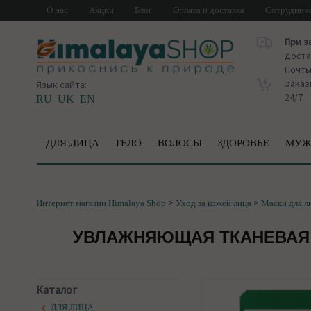
О нас
Акции
Блог
Оплата и доставка
Сотруднич
При з
доста
Почт
Заказ
Язык сайта:
24/7
RU
UK
EN
ДЛЯ ЛИЦА
ТЕЛО
ВОЛОСЫ
ЗДОРОВЬЕ
МУЖ
>
>
Интернет магазин Himalaya Shop
Уход за кожей лица
Маски для л
УВЛАЖНЯЮЩАЯ ТКАНЕВАЯ М
Каталог
ДЛЯ ЛИЦА