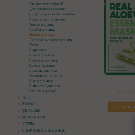
Хна для тату и бровей
Декоративная косметика
Средства для снятия макияжа
Средства для умывания
Тоники для лица
Скрабы для лица
Маски для лица
Альгинатные маски для лица
Патчи
Гидролаты
Кремы для лица
Салфетки для лица
Кремы под глаза
Лосьоны для лица
Косметические глины
Масла для лица
Сыворотки для лица
НЕТ В 
Бальзамы для губ
ТЕЛО
ВОЛОСЫ
Сообщите, к
ЗДОРОВЬЕ
МУЖЧИНАМ
ДЕТЯМ
СПОРТИВНОЕ ПИТАНИЕ