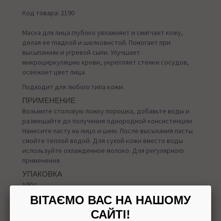
Код товара: 2190
Маска для лица глубоко увлажняет и смягчает кожу,
делая ее гладкой и шелковистой. Помогает при
высыпаниях и угревой сыпи. Улучшает
микроциркуляцию крови, укрепляет стенки сосудов,
освежает цвет лица.
Подходит для любого типа кожи.
ПРИМЕНЕНИЕ
Возьмите столовую ложку порошка, добавьте воды и
размешайте до получения однородной консистенции.
Нанесите пасту на лицо и шею. После высыхания пасты
смойте теплой водой. Для сухой кожи вместо воды
используйте охлажденное молоко. Для регулярного
применения.
УПАКОВКА
100 г
ВІТАЄМО ВАС НА НАШОМУ
САЙТІ!