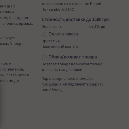
доставляем на отделение Новой
я лица с
Почты БЕСПЛАТНО!
аженным
ием, благодаря
Стоимость доставки до 1500грн
спалениях, прыщах
Новая почта
от 50 грн
Оплата заказа
мализует
Приват 24
кожный покров,
Наложенный платеж
Обмен/возврат товара
нное и
Возврат товара возможен только
о прилегания,
до вскрытия упаковки
аску, оставшуюся
Парфюмерно-косметическая
ениями до
продукция
не подлежит
возврату
или обмену