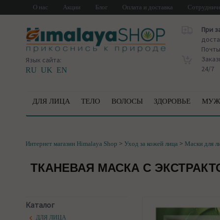
О нас
Акции
Блог
Оплата и доставка
Сотруднич
При з
доста
Почт
Заказ
Язык сайта:
24/7
RU
UK
EN
ДЛЯ ЛИЦА
ТЕЛО
ВОЛОСЫ
ЗДОРОВЬЕ
МУЖ
>
>
Интернет магазин Himalaya Shop
Уход за кожей лица
Маски для л
ТКАНЕВАЯ МАСКА С ЭКСТРАКТ
Каталог
ДЛЯ ЛИЦА