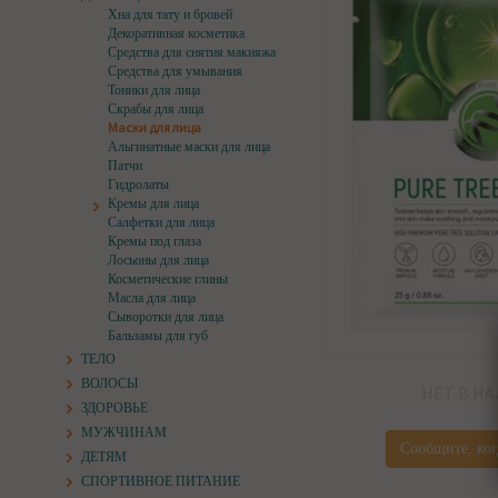
Хна для тату и бровей
Декоративная косметика
Средства для снятия макияжа
Средства для умывания
Тоники для лица
Скрабы для лица
Маски для лица
Альгинатные маски для лица
Патчи
Гидролаты
Кремы для лица
Салфетки для лица
Кремы под глаза
Лосьоны для лица
Косметические глины
Масла для лица
Сыворотки для лица
Бальзамы для губ
ТЕЛО
ВОЛОСЫ
НЕТ В Н
ЗДОРОВЬЕ
МУЖЧИНАМ
Сообщите, ког
ДЕТЯМ
СПОРТИВНОЕ ПИТАНИЕ