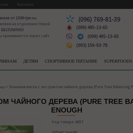
ество
Контакты
аказе от 1500 грн
мы
(096) 769-81-39
вляем на отделение Новой
(099) 495-13-65
ы
БЕСПЛАТНО!
ы принимаются через сайт
(099) 495-13-65
(093) 159-93-78
ЧИНАМ
ДЕТЯМ
СПОРТИВНОЕ ПИТАНИЕ
SUPERFOODS
>
Тканевая маска с экстрактом чайного дерева (Pure Tree Balancing P
ица
ОМ ЧАЙНОГО ДЕРЕВА (PURE TREE BA
ENOUGH
Код товара: 4657