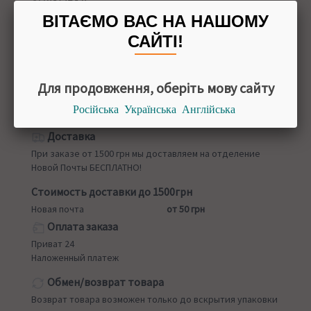
УПАКОВКА
25 г
ВІТАЄМО ВАС НА НАШОМУ
ПРОИЗВОДИТЕЛЬ
САЙТІ!
Корея
Для продовження, оберіть мову сайту
Російська
Українська
Англійська
Назад в
Маски для лица
Доставка
При заказе от 1500 грн мы доставляем на отделение
Новой Почты БЕСПЛАТНО!
Стоимость доставки до 1500грн
Новая почта
от 50 грн
Оплата заказа
Приват 24
Наложенный платеж
Обмен/возврат товара
Возврат товара возможен только до вскрытия упаковки