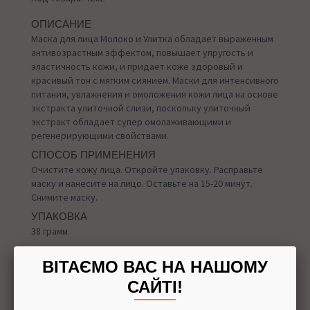
ОПИСАНИЕ
Маска для лица Молоко и Улитка обладает выраженным
антивозрастным эффектом, повышает упругость и
эластичность кожи, и придает коже здоровый и
красивый тон с мягким сиянием. Маски для интенсивного
питания, увлажнения и омоложения кожи лица на основе
экстракта улиточной слизи, поскольку улиточный
экстракт обладает супер омолаживающими и
регенерирующими свойствами.
СПОСОБ ПРИМЕНЕНИЯ
Очистите кожу лица. Откройте упаковку. Расправьте
маску и нанесите на лицо. Оставьте на 15-20 минут.
Снимите маску.
УПАКОВКА
38 грамм
ВІТАЄМО ВАС НА НАШОМУ
САЙТІ!
Назад в
Маски для лица