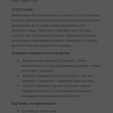
Код товара: 6296
ОПИСАНИЕ
Интенсивно питательная маска для лица с экстрактами
авокадо, брокколи и киви предназначена для глубокого
увлажнения, восстановления и придания коже
здорового вида. Идеально подходит для тусклой,
усталой или обезвоженной кожи. Формула на основе
натуральных ингредиентов мягко ухаживает за лицом,
делая его мягким, гладким и сияющим.
Активные компоненты и их свойства:
Экстракт киви (Actinidia Chinensis)
– богат
витамином С и антиоксидантами, придает сияние,
осветляет тон кожи.
Экстракт авокадо (Persea Gratissima)
– питает,
смягчает и укрепляет защитный барьер кожи.
Экстракт брокколи (Brassica Oleracea Italica)
–
защищает клетки от свободных радикалов,
оказывает успокаивающее действие.
Проблемы, которые решает:
Тусклая, усталая кожа