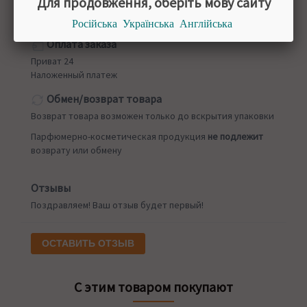
Для продовження, оберіть мову сайту
Стоимость доставки до 1500грн
Російська
Українська
Англійська
Новая почта
от 50 грн
Оплата заказа
Приват 24
Наложенный платеж
Обмен/возврат товара
Возврат товара возможен только до вскрытия упаковки
Парфюмерно-косметическая продукция
не подлежит
возврату или обмену
Отзывы
Поздравляем! Ваш отзыв будет первый!
ОСТАВИТЬ ОТЗЫВ
С этим товаром покупают