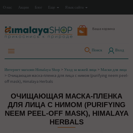
О нас
Акции
Блог
Еще
Язык сайта
Ваша корзина
Поиск
Вход
>
>
Интернет магазин Himalaya Shop
Уход за кожей лица
Маски для лица
>
Очищающая маска-пленка для лица с нимом (purifying neem peel-
off mask), Himalaya Herbals
ОЧИЩАЮЩАЯ МАСКА-ПЛЕНКА
ДЛЯ ЛИЦА С НИМОМ (PURIFYING
NEEM PEEL-OFF MASK), HIMALAYA
HERBALS