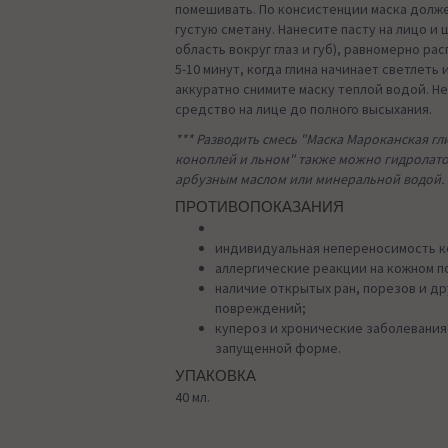
помешивать. По консистенции маска долж
густую сметану. Нанесите пасту на лицо и 
область вокруг глаз и губ), равномерно ра
5-10 минут, когда глина начинает светлеть 
аккуратно снимите маску теплой водой. Н
средство на лице до полного высыхания.
*** Разводить смесь "Маска Мароканская гли
коноплей и льном" также можно гидролат
арбузным маслом или минеральной водой.
ПРОТИВОПОКАЗАНИЯ
индивидуальная непереносимость к
аллергические реакции на кожном п
наличие открытых ран, порезов и др
повреждений;
купероз и хронические заболевания
запущенной форме.
УПАКОВКА
40 мл.