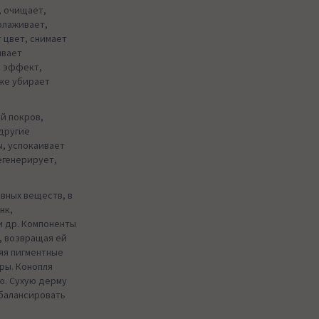
, очищает,
олаживает,
 цвет, снимает
ивает
й эффект,
кже убирает
й покров,
 другие
, успокаивает
егенерирует,
ивных веществ, в
нк,
и др. Компоненты
, возвращая ей
няя пигментные
оры. Конопля
ю. Сухую дерму
сбалансировать