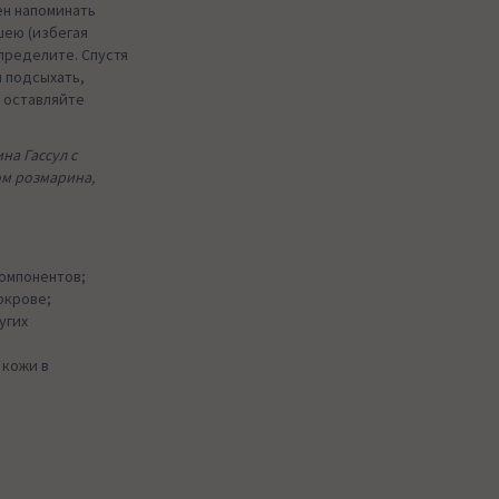
ен напоминать
шею (избегая
спределите. Спустя
и подсыхать,
е оставляйте
на Гассул с
ом розмарина,
омпонентов;
окрове;
угих
 кожи в