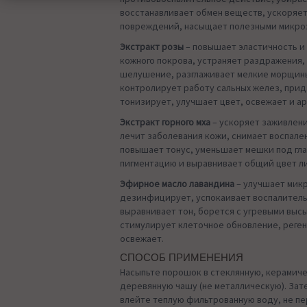
восстанавливает обмен веществ, ускоряе
повреждений, насыщает полезными микро
Экстракт розы
– повышает эластичность и 
кожного покрова, устраняет раздражения,
шелушение, разглаживает мелкие морщины
контролирует работу сальных желез, прид
тонизирует, улучшает цвет, освежает и а
Экстракт горного мха
– ускоряет заживлен
лечит заболевания кожи, снимает воспале
повышает тонус, уменьшает мешки под гла
пигментацию и выравнивает общий цвет л
Эфирное масло лавандина
– улучшает мик
дезинфицирует, успокаивает воспалител
выравнивает тон, борется с угревыми выс
стимулирует клеточное обновление, реге
освежает.
СПОСОБ ПРИМЕНЕНИЯ
Насыпьте порошок в стеклянную, керамич
деревянную чашу (не металлическую). Зат
влейте теплую фильтрованную воду, не п