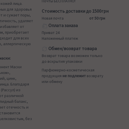
Почты БЕСПЛАТНО!
 кожей лица.
ных для здоровья
Стоимость доставки до 1500грн
т и сужает поры,
Новая почта
от 50 грн
тичность, удаляет
Оплата заказа
 избавляет от
им, приобретает
Приват 24
дходит для всех
Наложенный платеж
ю, аллергическую
Обмен/возврат товара
Возврат товара возможен только
маски:
до вскрытия упаковки
онент Маски
Парфюмерно-косметическая
ьном»,
продукция
не подлежит
возврату
ий, цинк,
или обмену
винца. Благодаря
(Рассул) из
от различной
ипидный баланс,
ает отечность и
 становится
 шелковистым, без