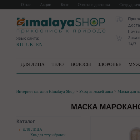
О нас
Акции
Блог
Оплата и доставка
Сотруднич
При з
доста
Почт
Заказ
Язык сайта:
24/7
RU
UK
EN
ДЛЯ ЛИЦА
ТЕЛО
ВОЛОСЫ
ЗДОРОВЬЕ
МУЖ
>
>
Интернет магазин Himalaya Shop
Уход за кожей лица
Маски для л
МАСКА МАРОКАНС
Каталог
ДЛЯ ЛИЦА
Хна для тату и бровей