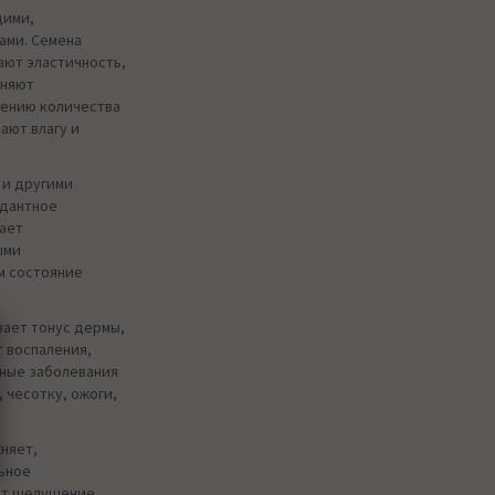
щими,
ами. Семена
ают эластичность,
аняют
ению количества
ают влагу и
 и другими
идантное
вает
ыми
м состояние
ает тонус дермы,
т воспаления,
жные заболевания
 чесотку, ожоги,
няет,
ьное
ет шелушение,