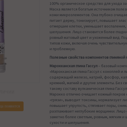
100% органическое средство для ухода за
Маска является богатым источником полез
кожи микроэлементов. Она глубоко очищае
питает дерму, тонизирует, повышает элас
отмершие клетки, уменьшает воспаления,
шелушения. Лицо становится более гладк
ровный матовый цвет и ухоженный вид. По
типов кожи, включая очень чувствительну
и проблемную.
Полезные свойства компонентов глиняной 
Марокканская глина Гассул
– базовый комп
«Марокканская глина Гассул с коноплей и л
содержащий железо, натрий, фосфор, кал
кремний, магний и другие элементы. Без с
такому составу вулканическая глина Гассул 
АЛИЧИИ
Марокко отлично очищает кожный покров 
«грязи», выводит токсины, нормализует л
повышает упругость, стягивает поры, сним
да появится
разглаживает неглубокие морщинки. Лицо
заметно более светлым, ровным, мягким и
сухости и шелушения.