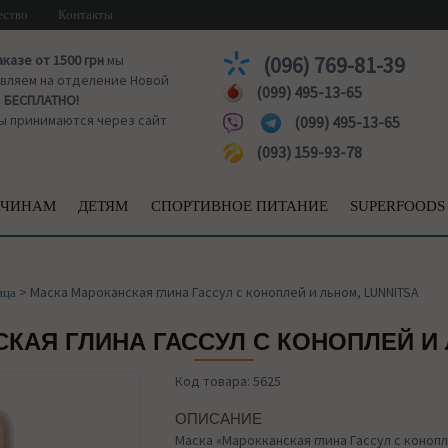
ество
Контакты
аказе от 1500 грн
мы
(096) 769-81-39
вляем на отделение Новой
(099) 495-13-65
ы
БЕСПЛАТНО!
ы принимаются через сайт
(099) 495-13-65
(093) 159-93-78
ЧИНАМ
ДЕТЯМ
СПОРТИВНОЕ ПИТАНИЕ
SUPERFOODS
>
Маска Мароканская глина Гассул с коноплей и льном, LUNNITSA
ица
КАЯ ГЛИНА ГАССУЛ С КОНОПЛЕЙ И 
Код товара: 5625
ОПИСАНИЕ
Маска «Марокканская глина Гассул с конопл