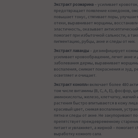
Экстракт розмарина
– усиливает кровоток
предотвращает появление комедонов, ом
повышает тонус, стягивает поры, улучшает
отеки, выравнивает морщины, восстанавл
эластичность, оказывает антисептически
помогает при избыточной сальности, а та
пигментацию, рубцы, акне и следы от них.
Экстракт лаванды
– дезинфицирует кожны
усиливает кровообращение, лечит акне и
заболевания дермы, выравнивает морщины
воспаления, снимает покраснения и зуд, р
осветляет и очищает.
Экстракт конопл
и включает более 480 акт
том числе витамины (B, C, A, E), фосфор, ци
аминокислоты, железо, клетчатку, магний 
растения быстро впитываются в кожу лица
красивый цвет, снимая воспаления, устра
пятна и следы от акне. Не закупоривают п
препятствует преждевременному старени
питает и увлажняет, а жирной – помогает 
выработку кожного сала.