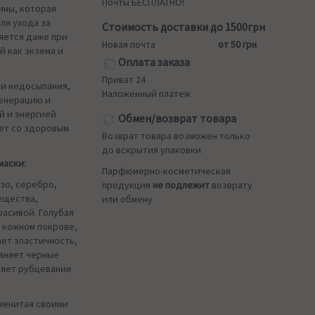
Почты БЕСПЛАТНО!
ины, которая
ля ухода за
Стоимость доставки до 1500грн
яется даже при
Новая почта
от 50 грн
й как экзема и
Оплата заказа
Приват 24
 и недосыпания,
Наложенный платеж
генерацию и
й и энергией
Обмен/возврат товара
ет со здоровым
Возврат товара возможен только
до вскрытия упаковки
маски:
Парфюмерно-косметическая
зо, серебро,
продукция
не подлежит
возврату
ещества,
или обмену
расивой. Голубая
 кожном покрове,
ет эластичность,
раняет черные
ряет рубцевание
аменитая своими