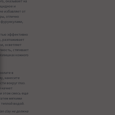
го, оказывает на
ицидное и
ие избавляет от
ры, отлично
с фурункулами,
стью эффективно
, разглаживает
ки, осветляет
чность, стягивает
 излишках кожного
ролате в
му, нанесите
сти вокруг глаз.
и начнет
ри этом смесь еще
Затем мягкими
 теплой водой.
an clay не должна