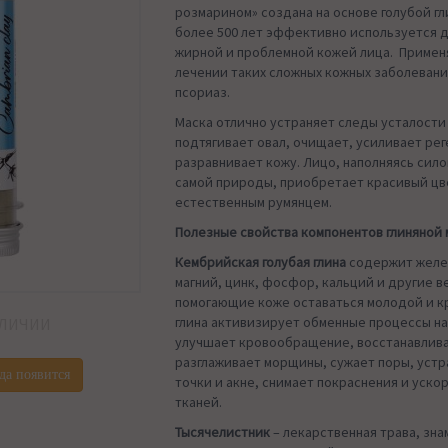
розмарином» создана на основе голубой гл
более 500 лет эффективно используется д
жирной и проблемной кожей лица. Примен
лечении таких сложных кожных заболевани
псориаз.
Маска отлично устраняет следы усталости
подтягивает овал, очищает, усиливает ре
разравнивает кожу. Лицо, наполняясь сило
самой природы, приобретает красивый цв
естественным румянцем.
Полезные свойства компонентов глиняной 
Кембрийская голубая глина
содержит желе
магний, цинк, фосфор, кальций и другие в
помогающие коже оставаться молодой и к
глина активизирует обменные процессы на
АЛИЧИИ
улучшает кровообращение, восстанавлива
разглаживает морщины, сужает поры, уст
да появится
точки и акне, снимает покраснения и уско
тканей.
Тысячелистник
– лекарственная трава, зн