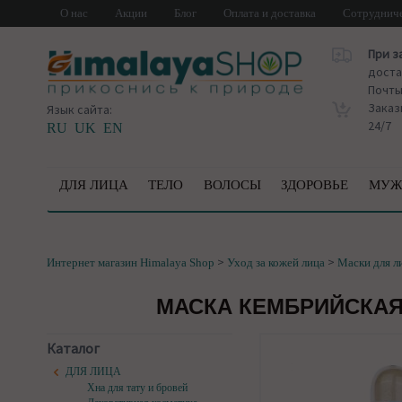
О нас
Акции
Блог
Оплата и доставка
Сотруднич
При з
доста
Почт
Заказ
Язык сайта:
24/7
RU
UK
EN
ДЛЯ ЛИЦА
ТЕЛО
ВОЛОСЫ
ЗДОРОВЬЕ
МУЖ
>
>
Интернет магазин Himalaya Shop
Уход за кожей лица
Маски для л
МАСКА КЕМБРИЙСКАЯ
Каталог
ДЛЯ ЛИЦА
Хна для тату и бровей