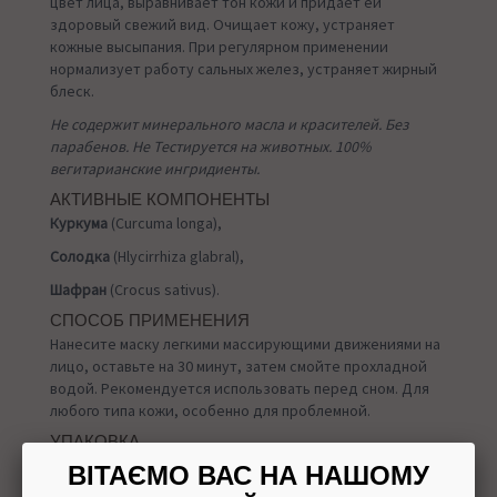
цвет лица, выравнивает тон кожи и придает ей
здоровый свежий вид. Очищает кожу, устраняет
кожные высыпания. При регулярном применении
нормализует работу сальных желез, устраняет жирный
блеск.
Не содержит минерального масла и красителей. Без
парабенов. Не Тестируется на животных. 100%
вегитарианские ингридиенты.
АКТИВНЫЕ КОМПОНЕНТЫ
Куркума
(Curcuma longa),
Солодка
(Hlycirrhiza glabral),
Шафран
(Crocus sativus).
СПОСОБ ПРИМЕНЕНИЯ
Нанесите маску легкими массирующими движениями на
лицо, оставьте на 30 минут, затем смойте прохладной
водой. Рекомендуется использовать перед сном. Для
любого типа кожи, особенно для проблемной.
УПАКОВКА
50 грамм
ВІТАЄМО ВАС НА НАШОМУ