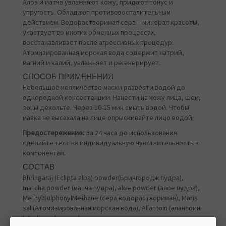
Алоэ и матча увлажняют кожу, придают тонус и
упругость. Обладают противовоспалительным
действием. Водорастворимая сера – минерал красоты,
участвует во многих обменных процессах,
восстанавливает после агрессивных процедур.
Атомизированная морская вода содержит натрий,
магний и калий, увлажняет и регенерирует.
СПОСОБ ПРИМЕНЕНИЯ
Небольшое колличество маски развести водой до
однородной консестенции. Нанести на кожу лица, шеи,
зоны декольте. Через 10-15 мин смыть водой. Чтобы
мавка не высахала на лице опрыскивайте лицо водой.
Предостережение:
За 24 часа до использования
сделайте тест на индивидуальную чувствительность к
компонентам.
СОСТАВ
Bhringаraj (Eclipta alba) powder(Брингородж пудра),
matcha powder (матча пудра), aloe powder (алое пудра),
MethylSulphonylMethane (сера водорастворимая), Maris
sal (Атомизированная морская вода), Аllantoin (алантоин
), Inulinum (инулин).