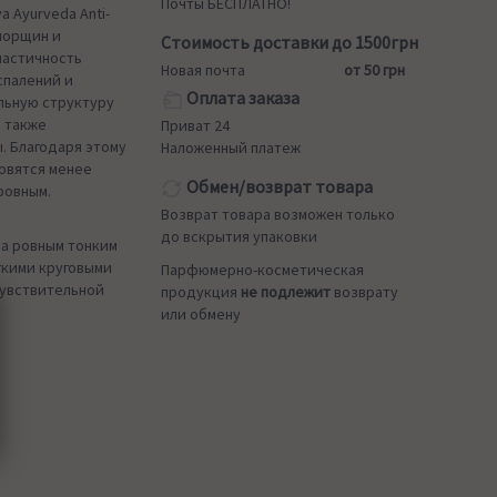
Почты БЕСПЛАТНО!
a Ayurveda Anti-
морщин и
Стоимость доставки до 1500грн
ластичность
Новая почта
от 50 грн
спалений и
Оплата заказа
льную структуру
а также
Приват 24
 Благодаря этому
Наложенный платеж
новятся менее
Обмен/возврат товара
ровным.
Возврат товара возможен только
до вскрытия упаковки
а ровным тонким
гкими круговыми
Парфюмерно-косметическая
чувствительной
продукция
не подлежит
возврату
или обмену