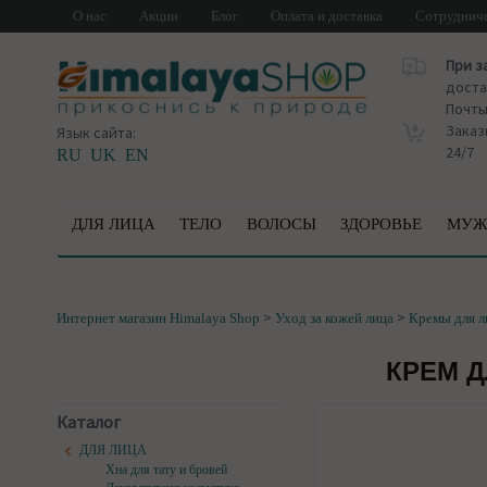
О нас
Акции
Блог
Оплата и доставка
Сотруднич
При з
доста
Почт
Заказ
Язык сайта:
24/7
RU
UK
EN
ДЛЯ ЛИЦА
ТЕЛО
ВОЛОСЫ
ЗДОРОВЬЕ
МУЖ
>
>
Интернет магазин Himalaya Shop
Уход за кожей лица
Кремы для л
КРЕМ Д
Каталог
ДЛЯ ЛИЦА
Хна для тату и бровей