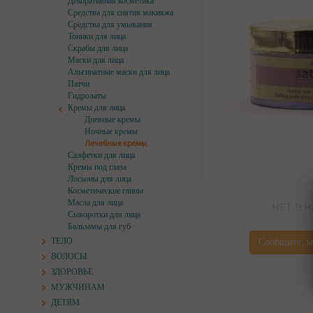
Декоративная косметика
Средства для снятия макияжа
Средства для умывания
Тоники для лица
Скрабы для лица
Маски для лица
Альгинатные маски для лица
Патчи
Гидролаты
Кремы для лица
Дневные кремы
Ночные кремы
Лечебные кремы
Салфетки для лица
Кремы под глаза
Лосьоны для лица
Косметические глины
Масла для лица
НЕТ В 
Сыворотки для лица
Бальзамы для губ
ТЕЛО
Сообщите, к
ВОЛОСЫ
ЗДОРОВЬЕ
МУЖЧИНАМ
ДЕТЯМ