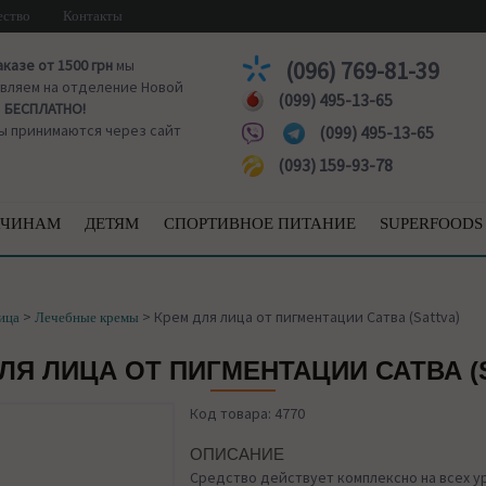
ество
Контакты
аказе от 1500 грн
мы
(096) 769-81-39
вляем на отделение Новой
(099) 495-13-65
ы
БЕСПЛАТНО!
ы принимаются через сайт
(099) 495-13-65
(093) 159-93-78
ЧИНАМ
ДЕТЯМ
СПОРТИВНОЕ ПИТАНИЕ
SUPERFOODS
>
>
Крем для лица от пигментации Сатва (Sattva)
ица
Лечебные кремы
ЛЯ ЛИЦА ОТ ПИГМЕНТАЦИИ САТВА (
Код товара: 4770
ОПИСАНИЕ
Средство действует комплексно на всех у