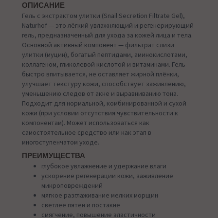
ОПИСАНИЕ
Гель с экстрактом улитки (Snail Secretion Filtrate Gel),
Naturhof — это лёгкий увлажняющий и регенерирующий
гель, предназначенный для ухода за кожей лица и тела.
Основной активный компонент — фильтрат слизи
улитки (муцин), богатый пептидами, аминокислотами,
коллагеном, гликолевой кислотой и витаминами. Гель
быстро впитывается, не оставляет жирной плёнки,
улучшает текстуру кожи, способствует заживлению,
уменьшению следов от акне и выравниванию тона.
Подходит для нормальной, комбинированной и сухой
кожи (при условии отсутствия чувствительности к
компонентам). Может использоваться как
самостоятельное средство или как этап в
многоступенчатом уходе.
ПРЕИМУЩЕСТВА
глубокое увлажнение и удержание влаги
ускорение регенерации кожи, заживление
микроповреждений
мягкое разглаживание мелких морщин
светлее пятен и постакне
смягчение, повышение эластичности