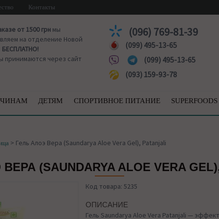
ество
Контакты
аказе от 1500 грн
мы
(096) 769-81-39
вляем на отделение Новой
(099) 495-13-65
ы
БЕСПЛАТНО!
ы принимаются через сайт
(099) 495-13-65
(093) 159-93-78
ЧИНАМ
ДЕТЯМ
СПОРТИВНОЕ ПИТАНИЕ
SUPERFOODS
>
Гель Алоэ Вера (Saundarya Aloe Vera Gel), Patanjali
ица
 ВЕРА (SAUNDARYA ALOE VERA GEL),
Код товара: 5235
ОПИСАНИЕ
Гель Saundarya Aloe Vera Patanjali — эфф