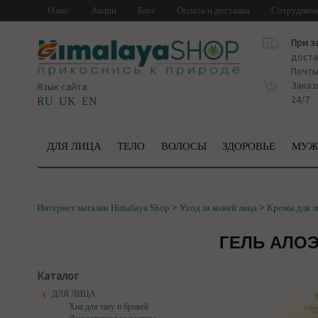
О нас
Акции
Блог
Оплата и доставка
Сотруднич
При з
доста
Почт
Заказ
Язык сайта:
24/7
RU
UK
EN
ДЛЯ ЛИЦА
ТЕЛО
ВОЛОСЫ
ЗДОРОВЬЕ
МУЖ
>
>
Интернет магазин Himalaya Shop
Уход за кожей лица
Кремы для л
ГЕЛЬ АЛОЭ
Каталог
ДЛЯ ЛИЦА
Хна для тату и бровей