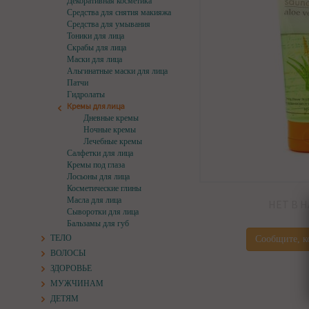
Декоративная косметика
Средства для снятия макияжа
Средства для умывания
Тоники для лица
Скрабы для лица
Маски для лица
Альгинатные маски для лица
Патчи
Гидролаты
Кремы для лица
Дневные кремы
Ночные кремы
Лечебные кремы
Салфетки для лица
Кремы под глаза
Лосьоны для лица
Косметические глины
Масла для лица
НЕТ В 
Сыворотки для лица
Бальзамы для губ
ТЕЛО
Сообщите, к
ВОЛОСЫ
ЗДОРОВЬЕ
МУЖЧИНАМ
ДЕТЯМ