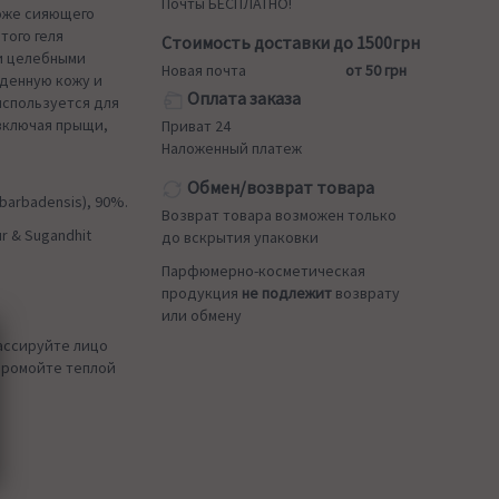
Почты БЕСПЛАТНО!
оже сияющего
того геля
Стоимость доставки до 1500грн
и целебными
Новая почта
от 50 грн
жденную кожу и
Оплата заказа
используется для
включая прыщи,
Приват 24
Наложенный платеж
Обмен/возврат товара
barbadensis), 90%.
Возврат товара возможен только
r & Sugandhit
до вскрытия упаковки
Парфюмерно-косметическая
продукция
не подлежит
возврату
или обмену
ассируйте лицо
 промойте теплой