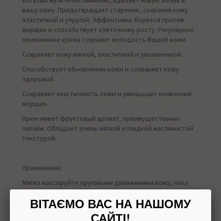
Богатый мульти-витаминами, вдыхает новую жизнь в
вашу кожу. Предотвращает старение, сохраняя кожу
эластичной и упругой. Эффективно борется против
морщин и способствует клеточному росту. Регулярное
применение крема сохранит молодость Вашей кожи.
Сохраняет кожу мягкой, эластичной и увлажненной.
Способствует обновлению кожи и сохраняет кожу
здоровой.
Сохраняет эластичность кожи и уменьшает появление
морщин.
Крем имеет фруктовый аромат, преимущественно
папайи. Обладает очень мягкой и гладкой маслянистой
текстурой.
Применение:
Мягко массируйте круговыми движениями кожу, пока
крем полностью не впитается.
ВІТАЄМО ВАС НА НАШОМУ
САЙТІ!