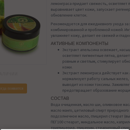
лемонграса придает свежесть, осветляет 
выравнивает цвет кожи, запускает регене
обновление клеток.
Рекомендуется для ежедневного ухода за
комбинированной и проблемной кожей. Ин
увлажняет кожу, делает ее свежей и гладк
АКТИВНЫЕ КОМПОНЕНТЫ
Экстракт апельсина освежает, насы
осветляет пигментные пятна, делает
ровным и светлым, стимулирует обн
кожи.
Экстракт лемонграса действует как 
НАЛИЧИИ
нормализует работу сальных желез,
выводит из кожи токсины. Заживляе
огда появится
предотвращает образование морщи
СОСТАВ
Вода очищенная, масло ши, оливковое масл
масло манго, цетиловый спирт природного
подсолнечное масло, глицерил стеарат (вы
ПЕГ100 стеарат, миндальное масло, капри
триглицерид, глицерин, стеариловый спи