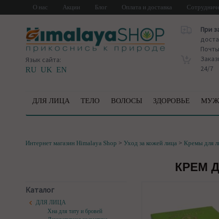
О нас
Акции
Блог
Оплата и доставка
Сотруднич
При з
доста
Почт
Заказ
Язык сайта:
24/7
RU
UK
EN
ДЛЯ ЛИЦА
ТЕЛО
ВОЛОСЫ
ЗДОРОВЬЕ
МУЖ
>
>
Интернет магазин Himalaya Shop
Уход за кожей лица
Кремы для л
КРЕМ Д
Каталог
ДЛЯ ЛИЦА
Хна для тату и бровей