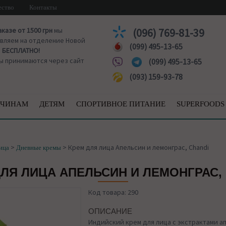
ество
Контакты
аказе от 1500 грн
мы
(096) 769-81-39
вляем на отделение Новой
(099) 495-13-65
ы
БЕСПЛАТНО!
ы принимаются через сайт
(099) 495-13-65
(093) 159-93-78
ЧИНАМ
ДЕТЯМ
СПОРТИВНОЕ ПИТАНИЕ
SUPERFOODS
>
>
Крем для лица Апельсин и лемонграс, Chandi
ица
Дневные кремы
ЛЯ ЛИЦА АПЕЛЬСИН И ЛЕМОНГРАС,
Код товара: 290
ОПИСАНИЕ
Индийский крем для лица с экстрактами а