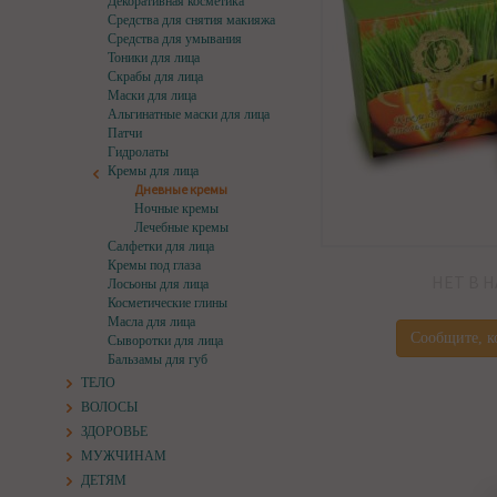
Декоративная косметика
Средства для снятия макияжа
Средства для умывания
Тоники для лица
Скрабы для лица
Маски для лица
Альгинатные маски для лица
Патчи
Гидролаты
Кремы для лица
Дневные кремы
Ночные кремы
Лечебные кремы
Салфетки для лица
Кремы под глаза
НЕТ В 
Лосьоны для лица
Косметические глины
Масла для лица
Сообщите, к
Сыворотки для лица
Бальзамы для губ
ТЕЛО
ВОЛОСЫ
ЗДОРОВЬЕ
МУЖЧИНАМ
ДЕТЯМ