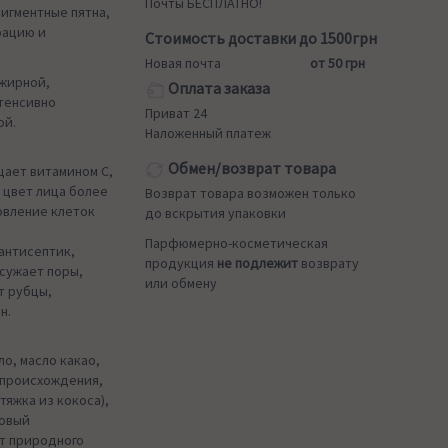
Почты БЕСПЛАТНО!
пигментные пятна,
рацию и
Стоимость доставки до 1500грн
Новая почта
от 50 грн
 жирной,
Оплата заказа
тенсивно
Приват 24
ой.
Наложенный платеж
Обмен/возврат товара
щает витамином С,
 цвет лица более
Возврат товара возможен только
овление клеток
до вскрытия упаковки
Парфюмерно-косметическая
антисептик,
продукция
не подлежит
возврату
 сужает поры,
или обмену
т рубцы,
н.
о, масло какао,
 происхождения,
тяжка из кокоса),
ловый
рт природного