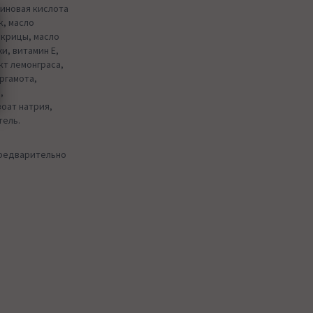
риновая кислота
к, масло
акрицы, масло
и, витамин Е,
кт лемонграса,
ргамота,
,
оат натрия,
тель.
предварительно