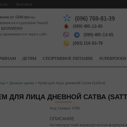
ество
Контакты
аказе от 1500 грн
мы
(096) 769-81-39
вляем на отделение Новой
(099) 495-13-65
ы
БЕСПЛАТНО!
ы принимаются через сайт
(099) 495-13-65
(093) 159-93-78
ЧИНАМ
ДЕТЯМ
СПОРТИВНОЕ ПИТАНИЕ
SUPERFOODS
>
>
Крем для лица дневной Сатва (Sattva)
ица
Дневные кремы
ЕМ ДЛЯ ЛИЦА ДНЕВНОЙ САТВА (SATT
Код товара: 4768
ОПИСАНИЕ
Антивозрастная аюрведическая формула 