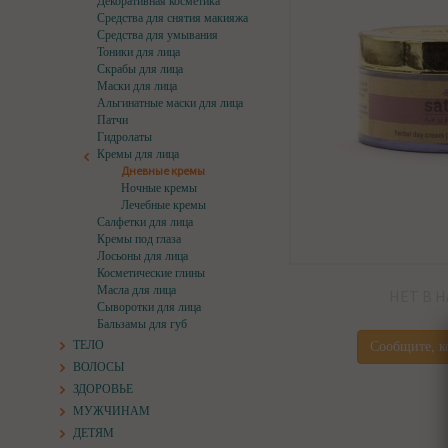
Декоративная косметика
Средства для снятия макияжа
Средства для умывания
Тоники для лица
Скрабы для лица
Маски для лица
Альгинатные маски для лица
Патчи
Гидролаты
Кремы для лица
Дневные кремы
Ночные кремы
Лечебные кремы
Салфетки для лица
Кремы под глаза
Лосьоны для лица
Косметические глины
Масла для лица
НЕТ В 
Сыворотки для лица
Бальзамы для губ
ТЕЛО
Сообщите, к
ВОЛОСЫ
ЗДОРОВЬЕ
МУЖЧИНАМ
ДЕТЯМ