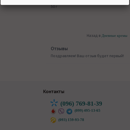
УПАКОВКА
50 г
Назад в
Дневные кремы
Отзывы
Поздравляем! Ваш отзыв будет первый!
Контакты
(096) 769-81-39
(099) 495-13-65
(093) 159-93-78