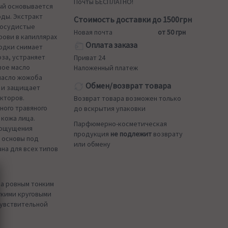
Почты БЕСПЛАТНО!
ый основывается
ды. Экстракт
Стоимость доставки до 1500грн
сосудистые
Новая почта
от 50 грн
рови в капиллярах
Оплата заказа
лодки снимает
оза, устраняет
Приват 24
вое масло
Наложенный платеж
масло жожоба
Обмен/возврат товара
ы и защищает
акторов.
Возврат товара возможен только
ного травяного
до вскрытия упаковки
 кожа лица.
Парфюмерно-косметическая
т ощущения
продукция
не подлежит
возврату
 основы под
или обмену
на для всех типов
а ровным тонким
гкими круговыми
чувствительной