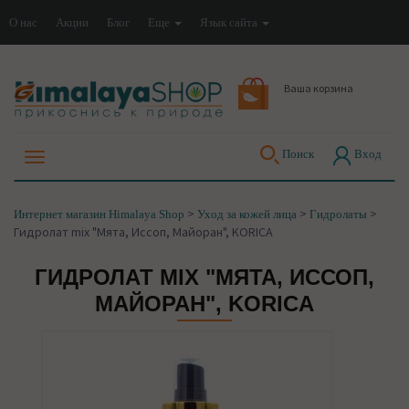
О нас
Акции
Блог
Еще
Язык сайта
Ваша корзина
Поиск
Вход
>
>
>
Интернет магазин Himalaya Shop
Уход за кожей лица
Гидролаты
Гидролат mix "Мята, Иссоп, Майоран", KORICA
ГИДРОЛАТ MIX "МЯТА, ИССОП,
МАЙОРАН", KORICA