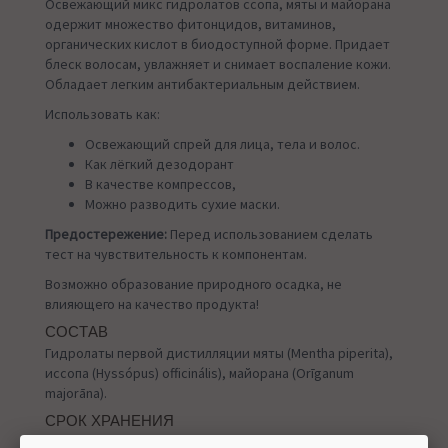
Освежающий микс гидролатов ссопа, мяты и майорана
одержит множество фитонцидов, витаминов,
органических кислот в биодоступной форме. Придает
блеск волосам, увлажняет и снимает воспаление кожи.
Обладает легким антибактериальным действием.
Использовать как:
Освежающий спрей для лица, тела и волос.
Как лёгкий дезодорант
В качестве компрессов,
Можно разводить сухие маски.
Предостережение:
Перед использованием сделать
тест на чувствительность к компонентам.
Возможно образование природного осадка, не
влияющего на качество продукта!
СОСТАВ
Гидролаты первой дистилляции мяты (Mentha piperita),
иссопа (Hyssópus) officinális), майорана (Orīganum
majorāna).
СРОК ХРАНЕНИЯ
8 мес.