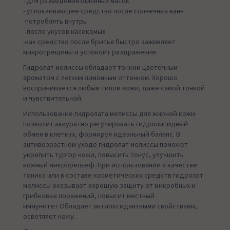
- для разведения глиняных масок
- успокаивающее средство после солнечных ванн
-потреблять внутрь
- после укусов насекомых
-как средство после бритья быстро заживляет
микротрещины и успокоит раздражение
Гидролат мелиссы обладает тонким цветочным
ароматом с легким лимонным оттенком. Хорошо
воспринимается любым типом кожи, даже самой тонкой
и чувствительной.
Использование гидролата мелиссы для жирной кожи
позволит аккуратно регулировать гидролипидный
обмен в клетках, формируя идеальный баланс. В
антивозрастном уходе гидролат мелиссы поможет
укрепить тургор кожи, повысить тонус, улучшить
кожный микрорельеф. При использовании в качестве
тоника или в составе косметических средств гидролат
мелиссы оказывает хорошую защиту от микробных и
грибковых поражений, повысит местный
иммунитет.Обладает антиоксидантными свойствами,
осветляет кожу.