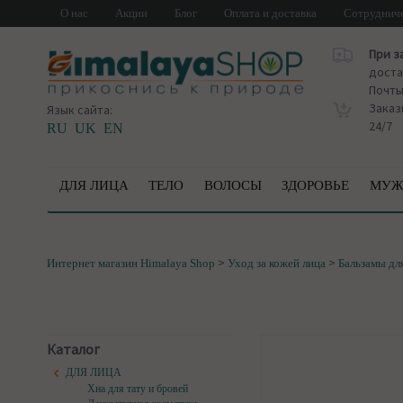
О нас
Акции
Блог
Оплата и доставка
Сотруднич
При з
доста
Почт
Заказ
Язык сайта:
24/7
RU
UK
EN
ДЛЯ ЛИЦА
ТЕЛО
ВОЛОСЫ
ЗДОРОВЬЕ
МУЖ
>
>
Интернет магазин Himalaya Shop
Уход за кожей лица
Бальзамы дл
Каталог
ДЛЯ ЛИЦА
Хна для тату и бровей