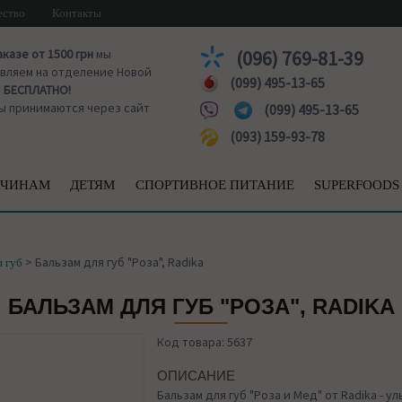
ество
Контакты
аказе от 1500 грн
мы
(096) 769-81-39
вляем на отделение Новой
(099) 495-13-65
ы
БЕСПЛАТНО!
ы принимаются через сайт
(099) 495-13-65
(093) 159-93-78
ЧИНАМ
ДЕТЯМ
СПОРТИВНОЕ ПИТАНИЕ
SUPERFOODS
>
Бальзам для губ "Роза", Radika
я губ
БАЛЬЗАМ ДЛЯ ГУБ "РОЗА", RADIKA
Код товара: 5637
ОПИСАНИЕ
Бальзам для губ "Роза и Мед" от Radika - у