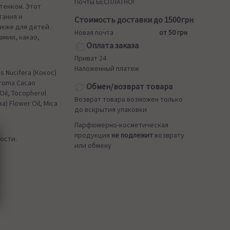
Почты БЕСПЛАТНО!
тенком. Этот
тания и
Стоимость доставки до 1500грн
акже для детей.
Новая почта
от 50 грн
амии, какао,
Оплата заказа
Приват 24
Наложенный платеж
s Nucifera (Кокос)
obroma Cacao
Обмен/возврат товара
Oil, Tocopherol
Возврат товара возможен только
а) Flower Oil, Mica
до вскрытия упаковки
Парфюмерно-косметическая
продукция
не подлежит
возврату
ости.
или обмену