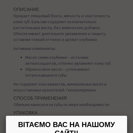
ОПИСАНИЕ
Придает глянцевый блеск, мягкость и эластичность
коже губ. Бальзам содержит исключительно
растительные масла, без химических добавок.
Обеспечивает длительное увлажнение и защиту,
оставляя тонкий оттенок и аромат клубники.
Активные компоненты:
Масло семян клубники – источник
антиоксидантов, отлично увлажняет кожу губ.
Абрикосовое масло – успокаивает
потрескавшиеся губы.
Не содержит консервантов, минеральных масел и
искусственных красителей. Гипоаллергенно.
СПОСОБ ПРИМЕНЕНИЯ
Обильно наносите на губы по мере необходимости.
УПАКОВКА
4,5 грамма
ВІТАЄМО ВАС НА НАШОМУ