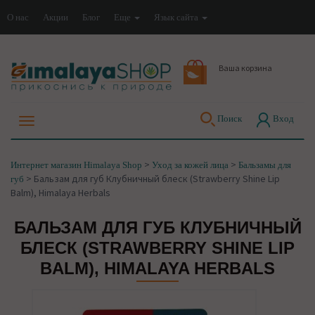
О нас
Акции
Блог
Еще
Язык сайта
Ваша корзина
Поиск
Вход
>
>
Интернет магазин Himalaya Shop
Уход за кожей лица
Бальзамы для
>
Бальзам для губ Клубничный блеск (Strawberry Shine Lip
губ
Balm), Himalaya Herbals
БАЛЬЗАМ ДЛЯ ГУБ КЛУБНИЧНЫЙ
БЛЕСК (STRAWBERRY SHINE LIP
BALM), HIMALAYA HERBALS