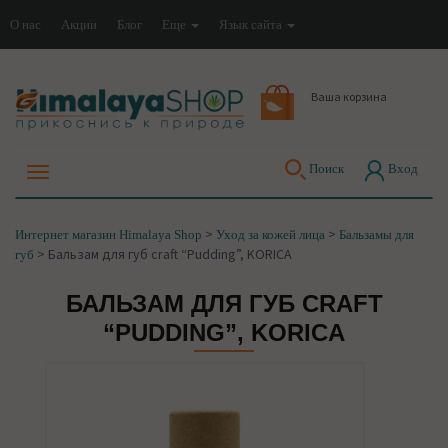
О нас
Акции
Блог
Еще
Язык сайта
Ваша корзина
Поиск
Вход
>
>
Интернет магазин Himalaya Shop
Уход за кожей лица
Бальзамы для
>
Бальзам для губ craft “Pudding”, KORICA
губ
БАЛЬЗАМ ДЛЯ ГУБ CRAFT
“PUDDING”, KORICA