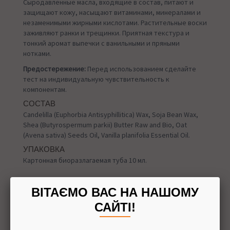
Сыродавленные масла, входящие в состав, питают и
защищают кожу, насыщают витаминами, минералами и
незаменимыми жирными кислотами. Растительные воски
заживляют ранки и трещинки. Приятная текстура и
тонкий аромат выпечки с ванильными и пряными
нотками.
Предостережение:
Перед использованием сделайте
тест на индивидуальную чувствительность к
компонентам.
СОСТАВ
Candelilla (Euphorbia Antisyphillitica) Wax, Soja Bean Wax,
Shea (Butyrospermum parkii) Butter Raw and Bio, Oat
(Avena sativa) Seeds Oil, Vanilla planifolia Essential Oil.
УПАКОВКА
Картонная биоразлагаемая туба 10 мл.
ВІТАЄМО ВАС НА НАШОМУ
САЙТІ!
Назад в
Бальзамы для губ
Доставка