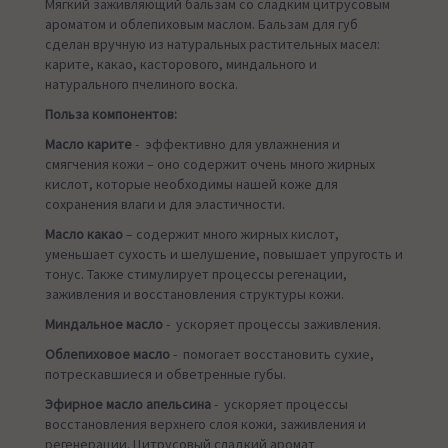
Мягкий заживляющий бальзам со сладким цитрусовым
ароматом и облепиховым маслом. Бальзам для губ
сделан вручную из натуральных растительных масел:
карите, какао, касторового, миндального и
натурального пчелиного воска.
Польза компонентов:
Масло карите
- эффективно для увлажнения и
смягчения кожи – оно содержит очень много жирных
кислот, которые необходимы нашей коже для
сохранения влаги и для эластичности.
Масло какао
– содержит много жирных кислот,
уменьшает сухость и шелушение, повышает упругость и
тонус. Также стимулирует процессы регенации,
заживления и восстановления структуры кожи.
Миндальное масло
- ускоряет процессы заживления.
Облепиховое масло
- помогает восстановить сухие,
потрескавшиеся и обветренные губы.
Эфирное масло апельсина
- ускоряет процессы
восстановления верхнего слоя кожи, заживления и
регенерации. Цитрусовый сладкий аромат