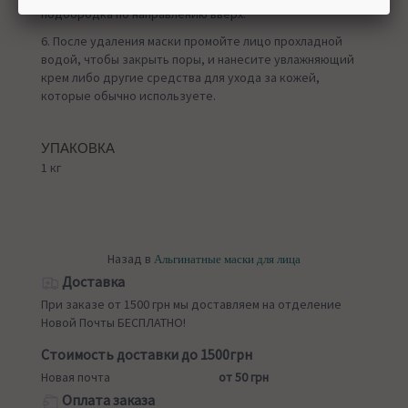
подбородка по направлению вверх.
6. После удаления маски промойте лицо прохладной
водой, чтобы закрыть поры, и нанесите увлажняющий
крем либо другие средства для ухода за кожей,
которые обычно используете.
УПАКОВКА
1 кг
Назад в
Альгинатные маски для лица
Доставка
При заказе от 1500 грн мы доставляем на отделение
Новой Почты БЕСПЛАТНО!
Стоимость доставки до 1500грн
Новая почта
от 50 грн
Оплата заказа