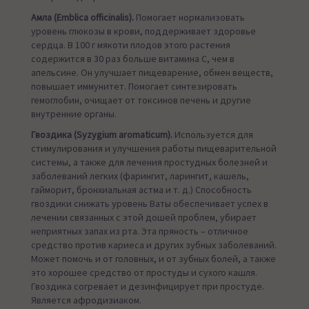
Амла (Emblica officinalis).
Помогает нормализовать
уровень глюкозы в крови, поддерживает здоровье
сердца. В 100 г мякоти плодов этого растения
содержится в 30 раз больше витамина С, чем в
апельсине. Он улучшает пищеварение, обмен веществ,
повышает иммунитет. Помогает синтезировать
гемоглобин, очищает от токсинов печень и другие
внутренние органы.
Гвоздика (Syzygium aromaticum).
Используется для
стимулирования и улучшения работы пищеварительной
системы, а также для лечения простудных болезней и
заболеваний легких (фарингит, ларингит, кашель,
гайморит, бронхиальная астма и т. д.) Способность
гвоздики снижать уровень Ваты обеспечивает успех в
лечении связанных с этой дошей проблем, убирает
неприятных запах из рта. Эта пряность – отличное
средство против кариеса и других зубных заболеваний.
Может помочь и от головных, и от зубных болей, а также
это хорошее средство от простуды и сухого кашля.
Гвоздика согревает и дезинфицирует при простуде.
Является афродизиаком.