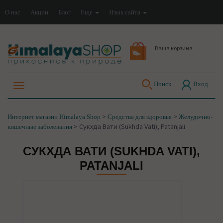
О нас
Акции
Блог
Еще
Язык сайта
Ваша корзина
Поиск
Вход
>
>
Интернет магазин Himalaya Shop
Средства для здоровья
Желудочно-
>
Сукхда Вати (Sukhda Vati), Patanjali
кишечные заболевания
СУКХДА ВАТИ (SUKHDA VATI),
PATANJALI