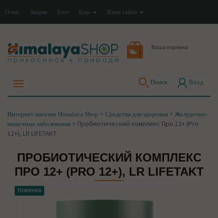
О нас
Акции
Блог
Еще
Язык сайта
Ваша корзина
Поиск
Вход
>
>
Интернет магазин Himalaya Shop
Средства для здоровья
Желудочно-
>
Пробиотический комплекс Про 12+ (Pro
кишечные заболевания
12+), LR LIFETAKT
ПРОБИОТИЧЕСКИЙ КОМПЛЕКС
ПРО 12+ (PRO 12+), LR LIFETAKT
Скидка
Новинка