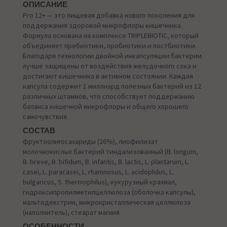
ОПИСАНИЕ
Pro 12+ — это пищевая добавка нового поколения для
поддержания здоровой микрофлоры кишечника.
Формула основана на комплексе TRIPLEBIOTIC, который
объединяет пребиотики, пробиотики и постбиотики.
Благодаря технологии двойной инкапсуляции бактерии
лучше защищены от воздействия желудочного сока и
достигают кишечника в активном состоянии. Каждая
капсула содержит 1 миллиард полезных бактерий из 12
различных штаммов, что способствует поддержанию
баланса кишечной микрофлоры и общего хорошего
самочувствия.
СОСТАВ
фруктоолигосахариды (26%), лиофилизат
молочнокислых бактерий тиндализованный (B. longum,
B. breve, B. bifidum, B. infantis, B. lactis, L. plantarum, L.
casei, L. paracasei, L. rhamnosus, L. acidophilus, L.
bulgaricus, S. thermophilus), кукурузный крахмал,
гидроксипропилметилцеллюлоза (оболочка капсулы),
мальтодекстрин, микрокристаллическая целлюлоза
(наполнитель), стеарат магния
ОСОБЕННОСТИ