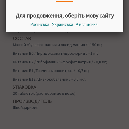
дать ожидаемого терапевтического эффекта.
Рекомендации от производителя:
Для продовження, оберіть мову сайту
Взрослым и детям старше 14 лет растворить одну
Російська
Українська
Англійська
таблетку в 200 мл (стакане) воды. Употреблять один раз
в сутки во время или после еды.
СОСТАВ
Магний /Сульфат магния и оксид магния / - 150 мг;
Витамин B6 /Пиридоксина гидрохлорид / - 1 мг;
Витамин B2 /Рибофлавин 5-фосфат натрия / - 0,8 мг;
Витамин B1 /Тиамина мононитрат / - 0,7 мг;
Витамин B12 /Цианокобаламин / - 0,5 мкг.
УПАКОВКА
20 таблеток (растворимые в воде)
ПРОИЗВОДИТЕЛЬ
Швейцаририя