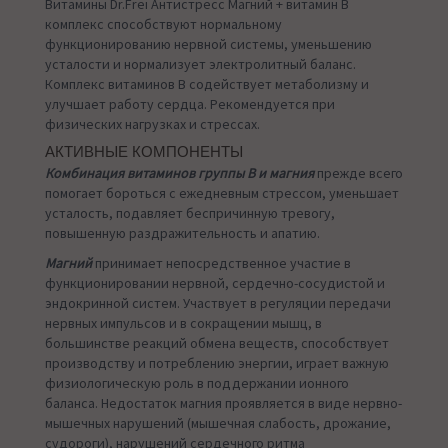
Витамины Dr.Frei Антистресс Магний + витамин В
комплекс способствуют нормальному
функционированию нервной системы, уменьшению
усталости и нормализует электролитный баланс.
Комплекс витаминов В содействует метаболизму и
улучшает работу сердца. Рекомендуется при
физических нагрузках и стрессах.
АКТИВНЫЕ КОМПОНЕНТЫ
Комбинация витаминов группы B и магния
прежде всего
помогает бороться с ежедневным стрессом, уменьшает
усталость, подавляет беспричинную тревогу,
повышенную раздражительность и апатию.
Магний
принимает непосредственное участие в
функционировании нервной, сердечно-сосудистой и
эндокринной систем. Участвует в регуляции передачи
нервных импульсов и в сокращении мышц, в
большинстве реакций обмена веществ, способствует
производству и потреблению энергии, играет важную
физиологическую роль в поддержании ионного
баланса. Недостаток магния проявляется в виде нервно-
мышечных нарушений (мышечная слабость, дрожание,
судороги), нарушений сердечного ритма