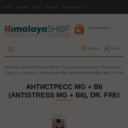
О нас
Акции
Блог
Еще
Язык сайта
Ваша корзина
Поиск
Вход
>
>
>
Интернет магазин Himalaya Shop
Средства для здоровья
Витамины
>
Антистреcс Mg + B6 (Antistress Mg + B6), Dr. Frei
Стресс и усталость
АНТИСТРЕCС MG + B6
(ANTISTRESS MG + B6), DR. FREI