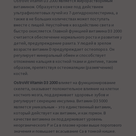
OstroVit Vitamin D3 2000 является жирорастворимым
витамином. Образуется в коже под действием
ультрафиолетовых лучей из 7-дегидрохолестерина, а
также в не больших количествах может поступать
вместе с пищей. Неустойчив к воздействию света и
быстро окисляется. Главной функцией витамина D3 2000
считается обеспечение нормального роста и развития у
детей, предупреждение рахита. У людей в зрелом
возрасте витамин D предупреждает остеопороз. Он
регулирует минеральный обмен и способствует
отложению кальция в костной ткани и дентине, таким
образом, препятствуя остеомаляции (размягчению)
костей.
OstroVit Vitamin D3 2000
влияет на функционирование
скелета, оказывает положительное влияние на клетки
костного мозга, поддерживает здоровье зубов и
регулирует секрецию инсулина. Витамин D3 5000
является уникальным – это единственный витамин,
который действует как витамин, и как гормон. В
качестве витамина он поддерживает уровень
неорганического Р и Са в плазме крови выше порогового
значения и повышает всасывание Са в тонкой кишке.