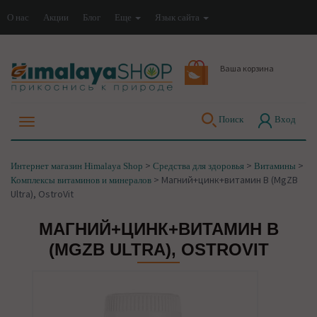
О нас
Акции
Блог
Еще
Язык сайта
Ваша корзина
Поиск
Вход
>
>
>
Интернет магазин Himalaya Shop
Средства для здоровья
Витамины
>
Магний+цинк+витамин В (MgZB
Комплексы витаминов и минералов
Ultra), OstroVit
МАГНИЙ+ЦИНК+ВИТАМИН В
(MGZB ULTRA), OSTROVIT