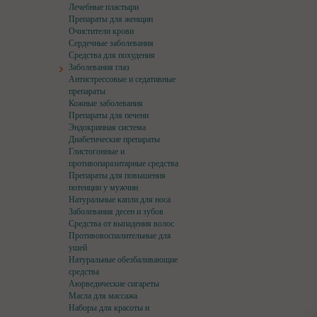
Лечебные пластыри
Препараты для женщин
Очистители крови
Сердечные заболевания
Средства для похудения
Заболевания глаз
Антистрессовые и седативные
препараты
Кожные заболевания
Препараты для печени
Эндокринная система
Диабетические препараты
Глистогонные и
противопаразитарные средства
Препараты для повышения
потенции у мужчин
Натуральные капли для носа
Заболевания десен и зубов
Средства от выпадения волос
Противовоспалительные для
ушей
Натуральные обезбаливающие
средства
Аюрведические сигареты
Масла для массажа
Наборы для красоты и