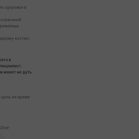
о здоровья в
потрясений
ременных
держку костно-
рата в
специалист.
м может не дать
 день во время
10 мг