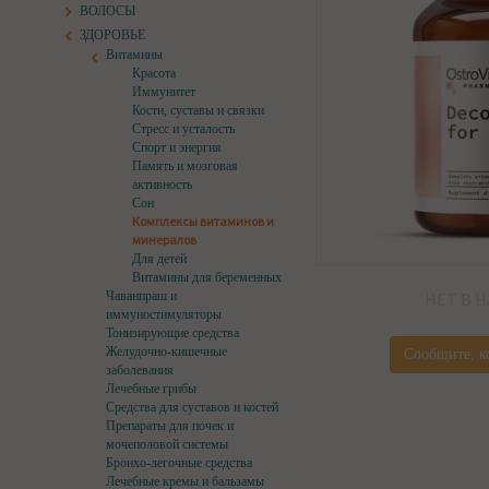
ВОЛОСЫ
ЗДОРОВЬЕ
Витамины
Красота
Иммунитет
Кости, суставы и связки
Стресс и усталость
Спорт и энергия
Память и мозговая
активность
Сон
Комплексы витаминов и
минералов
Для детей
Витамины для беременных
Чаванпраш и
НЕТ В 
иммуностимуляторы
Тонизирующие средства
Желудочно-кишечные
Сообщите, к
заболевания
Лечебные грибы
Средства для суставов и костей
Препараты для почек и
мочеполовой системы
Бронхо-легочные средства
Лечебные кремы и бальзамы