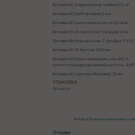
Витамин В1 (гидрохлорид тиамина) 11 мг
Витамин В2 (рибофлавин) 14 мг
Витамин В3 (никотиновая кислота) 16 мг
Витамин В5 (D-пантотенат кальция) 18 мг
Витамин В6 (пиридоксаль 5'-фосфат P-5-P) 
Витамин В7 (D-биотин) 2500 мкг
Витамин В9 (глюкозаминовая соль (6S) -5-
метилтетрагидрофолиевой кислоты - 5-MTH
Витамин В12 (метилкобаламин) 25 мкг
УПАКОВКА
60 капсул
Назад в
Комплексы витаминов и м
Отзывы