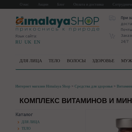
О нас
Акции
Блог
Оплата и доставка
Сотруднич
При з
доста
Почт
Заказ
Язык сайта:
24/7
RU
UK
EN
ДЛЯ ЛИЦА
ТЕЛО
ВОЛОСЫ
ЗДОРОВЬЕ
МУЖ
>
>
Интернет магазин Himalaya Shop
Средства для здоровья
Витамин
КОМПЛЕКС ВИТАМИНОВ И МИН
Каталог
ДЛЯ ЛИЦА
ТЕЛО