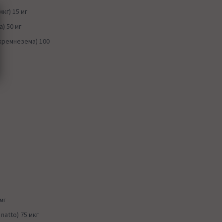
кг) 15 мг
) 50 мг
кремнезема) 100
мг
 natto) 75 мкг