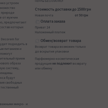
Почты БЕСПЛАТНО!
онко устроен
 множество
Стоимость доставки до 1500грн
й природе
Новая почта
от 50 грн
е от мужчин
Оплата заказа
но, предпочитают
состав которых
Приват 24
Наложенный платеж
 Decorem for
Обмен/возврат товара
удет подходить в
Возврат товара возможен только
ым питанием и
до вскрытия упаковки
 помогут
ительный прием
Парфюмерно-косметическая
рового образа
продукция
не подлежит
возврату
вую систему,
или обмену
женщины.
екса будут
вия свободных
естественный
 важными микро- и