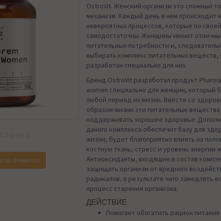
OstroVit. Женский организм это сложный т
механизм. Каждый день в нем происходит
невероятных процессов, которые по свое
самодостаточны. Женщины имеют отличны
питательные потребности и, следователь
выбирать комплекс питательных веществ, 
разработан специально для них.
Бренд OstroVit разработал продукт Pharma
women специально для женщин, который б
любой период их жизни. Вместе со здоров
образом жизни эти питательные вещества
поддерживать хорошее здоровье. Дополн
даного комплекса обеспечит базу для здо
НАЛИЧИИ
жизни, будет благоприятно влиять на поло
костную ткань, стресс и уровень энергии 
Антиоксиданты, входящие в состав компл
огда появится
защищать организм от вредного воздейст
радикалов, в результате чего замедлять 
процесс старения организма.
ДЕЙСТВИЕ
Помогает обогатить рацион питания