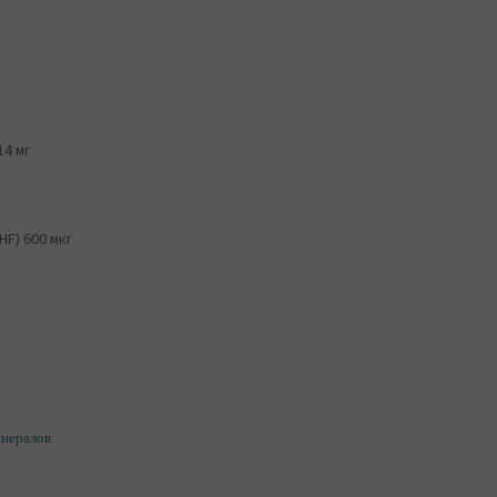
14 мг
F) 600 мкг
инералов