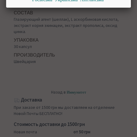
Рекомендуется употреблять 1 капсулу в день.
СОСТАВ
Глазирующий агент (шеллак), L аскорбиновая кислота,
экстракт корня эхинацеи, экстракт прополиса, оксид
цинка.
УПАКОВКА
30 капсул
ПРОИЗВОДИТЕЛЬ
Швейцария
Назад в
Иммунитет
Доставка
При заказе от 1500 грн мы доставляем на отделение
Новой Почты БЕСПЛАТНО!
Стоимость доставки до 1500грн
Новая почта
от 50 грн