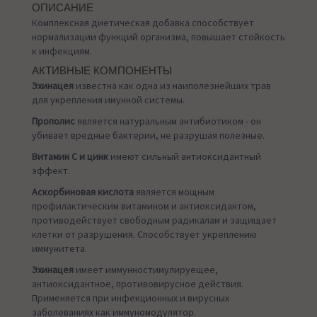
ОПИСАНИЕ
Комплексная диетическая добавка способствует
нормализации функций организма, повышает стойкость
к инфекциям.
АКТИВНЫЕ КОМПОНЕНТЫ
Эхинацея
известна как одна из наиполезнейших трав
для укрепления имунной системы.
Прополис
является натуральным антибиотиком - он
убивает вредные бактерии, не разрушая полезные.
Витамин С и цинк
имеют сильный антиоксидантный
эффект.
Аскорбиновая кислота
является мощным
профилактическим витамином и антиоксидантом,
противодействует свободным радикалам и защищает
клетки от разрушения. Способствует укреплению
иммунитета.
Эхинацея
имеет иммунностимулируещее,
антиоксидантное, противовирусное действия.
Применяется при инфекционных и вирусных
заболеваниях как иммуномодулятор.