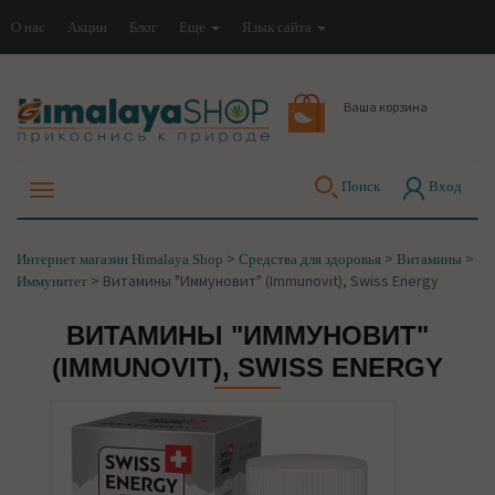
О нас
Акции
Блог
Еще
Язык сайта
Ваша корзина
Поиск
Вход
>
>
>
Интернет магазин Himalaya Shop
Средства для здоровья
Витамины
>
Витамины "Иммуновит" (Immunovit), Swiss Energy
Иммунитет
ВИТАМИНЫ "ИММУНОВИТ"
(IMMUNOVIT), SWISS ENERGY