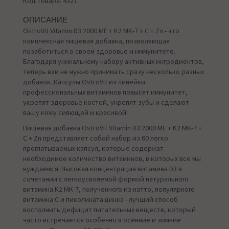
Код товара: 4327
ОПИСАНИЕ
OstroVit Vitamin D3 2000 МЕ + K2 MK-7 + C + Zn - это
комплексная пищевая добавка, позволяющая
позаботиться о своем здоровье и иммунитете.
Благодаря уникальному набору активных ингредиентов,
теперь вам не нужно принимать сразу несколько разных
добавок. Капсулы OstroVit из линейки
профессиональных витаминов повысят иммунитет,
укрепят здоровье костей, укрепят зубы и сделают
вашу кожу сияющей и красивой!
Пищевая добавка OstroVit Vitamin D3 2000 МЕ + K2 MK-7 +
C + Zn представляет собой набор из 60 легко
проглатываемых капсул, которые содержат
необходимое количество витаминов, в которых все мы
нуждаемся. Высокая концентрация витамина D3 в
сочетании с легкоусвояемой формой натурального
витамина K2 MK-7, полученного из натто, популярного
витамина C и пиколината цинка - лучший способ
восполнить дефицит питательных веществ, который
часто встречается особенно в осенние и зимние