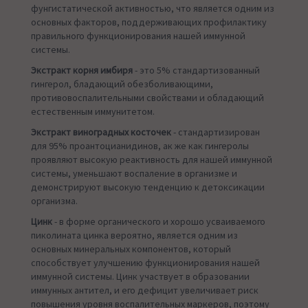
фунгистатической активностью, что является одним из
основных факторов, поддерживающих профилактику
правильного функционирования нашей иммунной
системы.
Экстракт корня имбиря
- это 5% стандартизованный
гингерол, бладающий обезболивающими,
противовоспалительными свойствами и обладающий
естественным иммунитетом.
Экстракт виноградных косточек
- стандартизирован
для 95% проантоцианидинов, ак же как гингеролы
проявляют высокую реактивность для нашей иммунной
системы, уменьшают воспаление в организме и
демонстрируют высокую тенденцию к детоксикации
организма.
Цинк
- в форме органического и хорошо усваиваемого
пиколината цинка вероятно, является одним из
основных минеральных компонентов, который
способствует улучшению функционирования нашей
иммунной системы. Цинк участвует в образовании
иммунных антител, и его дефицит увеличивает риск
повышения уровня воспалительных маркеров, поэтому