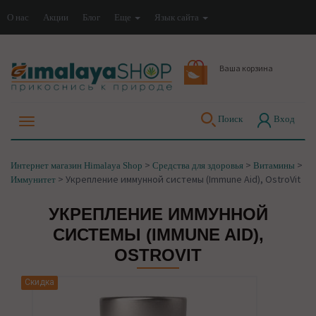
О нас
Акции
Блог
Еще
Язык сайта
Ваша корзина
Поиск
Вход
>
>
>
Интернет магазин Himalaya Shop
Средства для здоровья
Витамины
>
Укрепление иммунной системы (Immune Aid), OstroVit
Иммунитет
УКРЕПЛЕНИЕ ИММУННОЙ
СИСТЕМЫ (IMMUNE AID),
OSTROVIT
Скидка