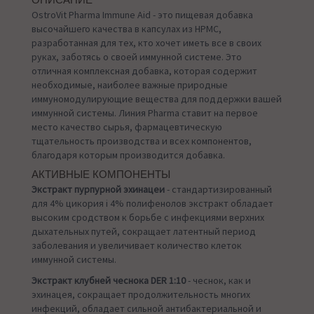
ОПИСАНИЕ
OstroVit Pharma Immune Aid - это пищевая добавка
высочайшего качества в капсулах из HPMC,
разработанная для тех, кто хочет иметь все в своих
руках, заботясь о своей иммунной системе. Это
отличная комплексная добавка, которая содержит
необходимые, наиболее важные природные
иммуномодулирующие вещества для поддержки вашей
иммунной системы. Линия Pharma ставит на первое
место качество сырья, фармацевтическую
тщательность производства и всех компонентов,
благодаря которым производится добавка.
АКТИВНЫЕ КОМПОНЕНТЫ
Экстракт пурпурной эхинацеи
- стандартизированный
для 4% цикория i 4% полифенолов экстракт обладает
высоким сродством к борьбе с инфекциями верхних
дыхательных путей, сокращает латентный период
заболевания и увеличивает количество клеток
иммунной системы.
Экстракт клубней чеснока DER 1:10
- чеснок, как и
эхинацея, сокращает продолжительность многих
инфекций, обладает сильной антибактериальной и