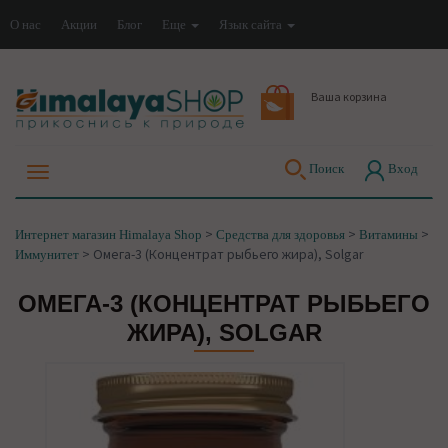
О нас
Акции
Блог
Еще
Язык сайта
Ваша корзина
Поиск
Вход
>
>
>
Интернет магазин Himalaya Shop
Средства для здоровья
Витамины
>
Омега-3 (Концентрат рыбьего жира), Solgar
Иммунитет
ОМЕГА-3 (КОНЦЕНТРАТ РЫБЬЕГО
ЖИРА), SOLGAR