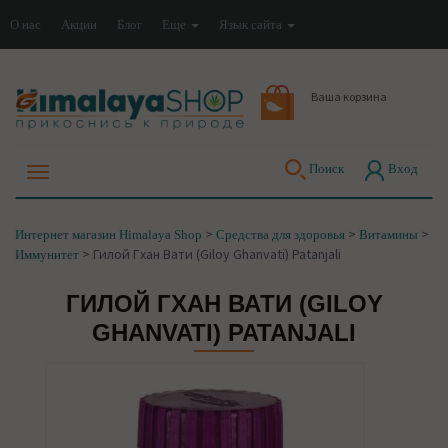
О нас
Акции
Блог
Еще
Язык сайта
Ваша корзина
Поиск
Вход
>
>
>
Интернет магазин Himalaya Shop
Средства для здоровья
Витамины
>
Гилой Гхан Вати (Giloy Ghanvati) Patanjali
Иммунитет
ГИЛОЙ ГХАН ВАТИ (GILOY
GHANVATI) PATANJALI