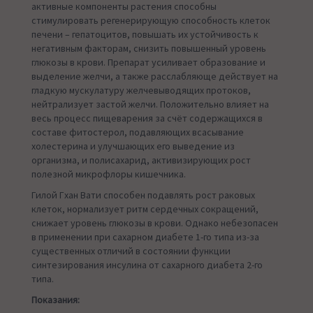
активные компоненты растения способны
стимулировать регенерирующую способность клеток
печени – гепатоцитов, повышать их устойчивость к
негативным факторам, снизить повышенный уровень
глюкозы в крови. Препарат усиливает образование и
выделение желчи, а также расслабляюще действует на
гладкую мускулатуру желчевыводящих протоков,
нейтрализует застой желчи. Положительно влияет на
весь процесс пищеварения за счёт содержащихся в
составе фитостерол, подавляющих всасывание
холестерина и улучшающих его выведение из
организма, и полисахарид, активизирующих рост
полезной микрофлоры кишечника.
Гилой Гхан Вати способен подавлять рост раковых
клеток, нормализует ритм сердечных сокращений,
снижает уровень глюкозы в крови. Однако небезопасен
в применении при сахарном диабете 1-го типа из-за
существенных отличий в состоянии функции
синтезирования инсулина от сахарного диабета 2-го
типа.
Показания: