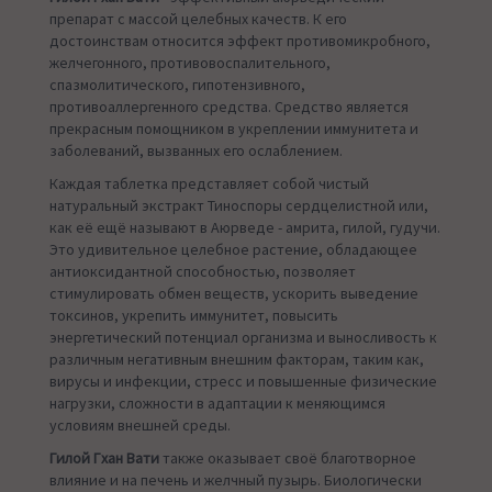
препарат с массой целебных качеств. К его
достоинствам относится эффект противомикробного,
желчегонного, противовоспалительного,
спазмолитического, гипотензивного,
противоаллергенного средства. Средство является
прекрасным помощником в укреплении иммунитета и
заболеваний, вызванных его ослаблением.
Каждая таблетка представляет собой чистый
натуральный экстракт Тиноспоры сердцелистной или,
как её ещё называют в Аюрведе - амрита, гилой, гудучи.
Это удивительное целебное растение, обладающее
антиоксидантной способностью, позволяет
стимулировать обмен веществ, ускорить выведение
токсинов, укрепить иммунитет, повысить
энергетический потенциал организма и выносливость к
различным негативным внешним факторам, таким как,
вирусы и инфекции, стресс и повышенные физические
нагрузки, сложности в адаптации к меняющимся
условиям внешней среды.
Гилой Гхан Вати
также оказывает своё благотворное
влияние и на печень и желчный пузырь. Биологически