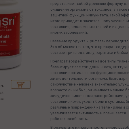
представляет собой древнюю формулу дл
очищения организма от токсинов, а также
защитной функции иммунитета. Такой эфф
итоге приводит к значительному улучшен
состояния, омоложению тканей и исцелен
многих заболеваний.
Название продукта «Трифала» переводится
Это объясняется тем, что препарат содер
составе три плода: амлу, харитаки и бибхи
Препарат воздействует на все типы ткане
балансирует все три доши - Вата, Питту и 
состояние оптимального функционировани
жизнедеятельности организма. Благодаря
самочувствие человека значительно улучш
н.
возрасте он ни был, он начинает меньше б
таб.
желудочно-кишечными расстройствами, у
чии
состояние кожи, уходят боли в суставах, 
различные повреждения на теле - раны и с
увеличивается активность и повышается
работоспособность.
В результате мягкого и постепенного осво