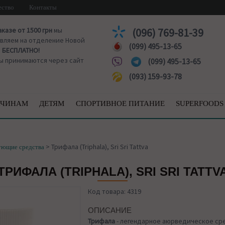
ество
Контакты
аказе от 1500 грн
мы
(096) 769-81-39
вляем на отделение Новой
(099) 495-13-65
ы
БЕСПЛАТНО!
ы принимаются через сайт
(099) 495-13-65
(093) 159-93-78
ЧИНАМ
ДЕТЯМ
СПОРТИВНОЕ ПИТАНИЕ
SUPERFOODS
>
Трифала (Triphala), Sri Sri Tattva
ующие средства
ТРИФАЛА (TRIPHALA), SRI SRI TATTV
Код товара: 4319
ОПИСАНИЕ
Трифала
- легендарное аюрведическое ср