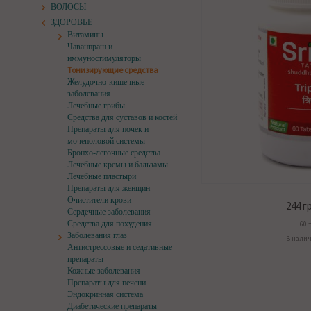
ВОЛОСЫ
ЗДОРОВЬЕ
Витамины
Чаванпраш и
иммуностимуляторы
Тонизирующие средства
Желудочно-кишечные
заболевания
Лечебные грибы
Средства для суставов и костей
Препараты для почек и
мочеполовой системы
Бронхо-легочные средства
Лечебные кремы и бальзамы
Лечебные пластыри
Препараты для женщин
Очистители крови
244
гр
Сердечные заболевания
Средства для похудения
60 
Заболевания глаз
В нали
Антистрессовые и седативные
препараты
Кожные заболевания
Препараты для печени
Эндокринная система
Диабетические препараты