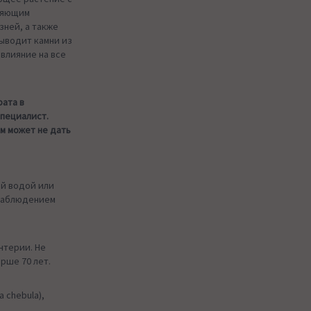
ляющим
зней, а также
ыводит камни из
влияние на все
рата в
специалист.
м может не дать
ой водой или
 наблюдением
нтерии. Не
рше 70 лет.
ia chebula),