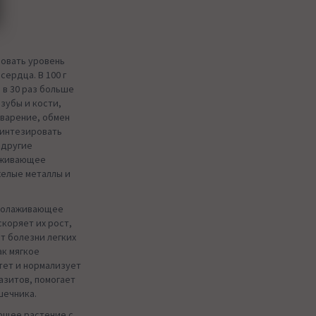
зовать уровень
ердца. В 100 г
 в 30 раз больше
 зубы и кости,
еварение, обмен
синтезировать
 другие
лаживающее
желые металлы и
омолаживающее
коряет их рост,
ит болезни легких
ак мягкое
тет и нормализует
азитов, помогает
шечника.
ющее растение с