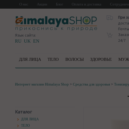
О нас
Акции
Блог
Оплата и доставка
Сотруднич
При з
доста
Почт
Заказ
Язык сайта:
24/7
RU
UK
EN
ДЛЯ ЛИЦА
ТЕЛО
ВОЛОСЫ
ЗДОРОВЬЕ
МУЖ
>
>
Интернет магазин Himalaya Shop
Средства для здоровья
Тонизир
Каталог
ДЛЯ ЛИЦА
ТЕЛО