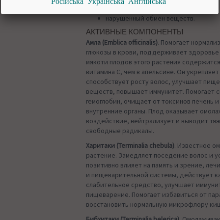
Російська
Українська
Англійська
дисбаланс дош;
нарушенный обмен веществ.
АКТИВНЫЕ КОМПОНЕНТЫ
Амла (Emblica officinalis)
. Помогает нормали
глюкозы в крови, поддерживает здоровье с
мякоти плодов этого растения содержится
витамина С, чем в апельсине. Он укрепляет
способствует росту волос, улучшает пищ
веществ, повышает иммунитет. Помогает 
гемоглобин, очищает от токсинов печень и
внутренние органы. Плод оказывает омо
воздействие, нейтрализует и выводит тя
свободные радикалы.
Харитаки (Terminalia chebula)
. Известное 
растение. Замедляет поседение волос и ус
позитивно влияет на память и зрение, леч
и пищеварительной системы, действует к
слабительное средство, улучшает иммуни
пищеварение. Помогает избавиться от пар
восстановить нормальную микрофлору ки
Бибхитаки (Terminalia belerica)
. Омолажива