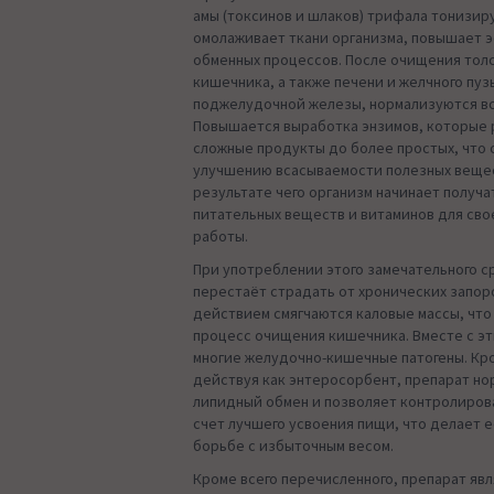
амы (токсинов и шлаков) трифала тонизир
омолаживает ткани организма, повышает
обменных процессов. После очищения толс
кишечника, а также печени и желчного пуз
поджелудочной железы, нормализуются в
Повышается выработка энзимов, которые
сложные продукты до более простых, что
улучшению всасываемости полезных вещес
результате чего организм начинает получ
питательных веществ и витаминов для св
работы.
При употреблении этого замечательного с
перестаёт страдать от хронических запоро
действием смягчаются каловые массы, что
процесс очищения кишечника. Вместе с эт
многие желудочно-кишечные патогены. Кро
действуя как энтеросорбент, препарат н
липидный обмен и позволяет контролирова
счет лучшего усвоения пищи, что делает 
борьбе с избыточным весом.
Кроме всего перечисленного, препарат яв