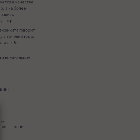
уется в качестве
о, а на более
развить
у чакр.
-самхита говорит
у в течение года,
ста лет!»
ти питательных
ции;
с;
нов в крови;