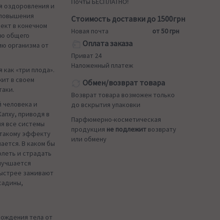
Почты БЕСПЛАТНО!
я оздоровления и
 повышения
Стоимость доставки до 1500грн
ект в конечном
Новая почта
от 50 грн
ию общего
Оплата заказа
ию организма от
Приват 24
Наложенный платеж
 как «три плода».
жит в своем
Обмен/возврат товара
таки.
Возврат товара возможен только
й человека и
до вскрытия упаковки
Капху, приводя в
Парфюмерно-косметическая
я все системы
продукция
не подлежит
возврату
 такому эффекту
или обмену
ается. В каком бы
олеть и страдать
лучшается
быстрее заживают
садины,
бождения тела от