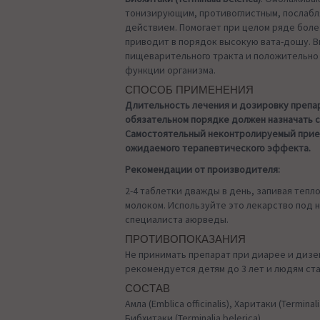
тонизирующим, противоглистным, послаб
действием. Помогает при целом ряде боле
приводит в порядок высокую вата-дошу. В
пищеварительного тракта и положительно 
функции организма.
СПОСОБ ПРИМЕНЕНИЯ
Длительность лечения и дозировку препа
обязательном порядке должен назначать 
Самостоятельный неконтролируемый прие
ожидаемого терапевтического эффекта.
Рекомендации от производителя:
2-4 таблетки дважды в день, запивая тепл
молоком. Используйте это лекарство под
специалиста аюрведы.
ПРОТИВОПОКАЗАНИЯ
Не принимать препарат при диарее и дизе
рекомендуется детям до 3 лет и людям ста
СОСТАВ
Амла (Emblica officinalis), Харитаки (Terminal
Бибхитаки (Terminalia belerica).