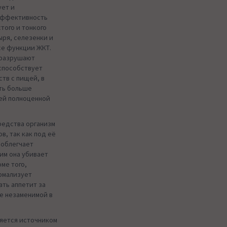
ует и
 эффективность
того и тонкого
ыря, селезенки и
се функции ЖКТ.
 разрушают
 способствует
тв с пищей, в
ать больше
оей полноценной
редства организм
в, так как под её
 облегчает
им она убивает
ме того,
ормализует
ть аппетит за
ее незаменимой в
ляется источником