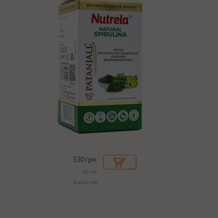
530
грн.
60 таб.
В наличии