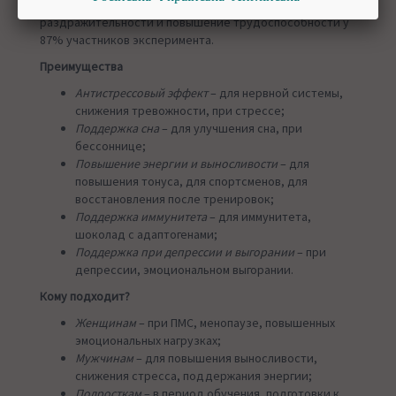
было отмечено улучшение настроения, снижение
раздражительности и повышение трудоспособности у
87% участников эксперимента.
Преимущества
Антистрессовый эффект
– для нервной системы,
снижения тревожности, при стрессе;
Поддержка сна
– для улучшения сна, при
бессоннице;
Повышение энергии и выносливости
– для
повышения тонуса, для спортсменов, для
восстановления после тренировок;
Поддержка иммунитета
– для иммунитета,
шоколад с адаптогенами;
Поддержка при депрессии и выгорании
– при
депрессии, эмоциональном выгорании.
Кому подходит?
Женщинам
– при ПМС, менопаузе, повышенных
эмоциональных нагрузках;
Мужчинам
– для повышения выносливости,
снижения стресса, поддержания энергии;
Подросткам
– в период обучения, подготовки к