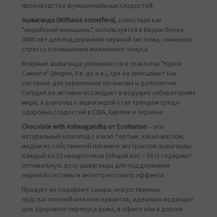
производства функциональных сладостей.
Ашваганда (Withania somnifera)
, известная как
"индийский женьшень", используется в Индии более
3000 лет для поддержания нервной системы, снижения
стресса и повышения жизненного тонуса.
Впервые ашваганда упоминается в трактатах "Курка
Самхита" (Индия, II в. до н.э.), где ее описывают как
растение для укрепления организма и долголетия.
Сегодня ее активно исследуют в ведущих лабораториях
мира, а шоколад с ашвагандой стал трендом среди
здоровых сладостей в США, Европе и Украине.
Chocolate with Ashwagandha от
EcoHuman
– это
натуральный шоколад с какао тертым, какао-маслом,
медом из собственной пасеки и экстрактом ашваганды.
Каждый из 15 квадратиков (общий вес – 50 г) содержит
оптимальную дозу ашваганды для поддержания
нервной системы и антистрессового эффекта.
Продукт не содержит сахара, искусственных
подсластителей или консервантов, идеально подходит
для здорового перекуса дома, в офисе или в дороге.