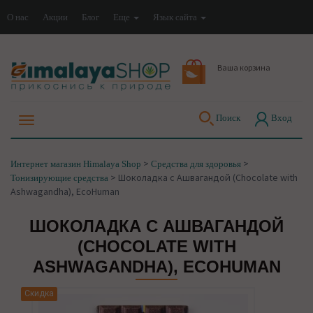
О нас
Акции
Блог
Еще
Язык сайта
Ваша корзина
Поиск
Вход
>
>
Интернет магазин Himalaya Shop
Средства для здоровья
>
Шоколадка с Ашвагандой (Chocolate with
Тонизирующие средства
Ashwagandha), EcoHuman
ШОКОЛАДКА С АШВАГАНДОЙ
(CHOCOLATE WITH
ASHWAGANDHA), ECOHUMAN
Скидка