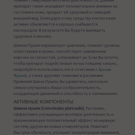
Помимо стимуляции мозговой деятельности, данный
препарат также оказывает положительное влияние на
состояние кожи, придает ей здоровый и сияющий
внешний вид. Благодаря этому средству клетки кожи
активно обновляются и хорошо снабжаются
кислородом. В результате Вы будете выглядеть
здоровее и моложе.
Шанкха Пушпи нормализует давление, снижает уровень
холестерина в крови, способствует заживлению
язвочек на слизистой, успокаивает ум. Если Вы хотите,
чтобы препарат подействовал по-настоящему сильно,
попробуйте использовать его в сочетании с
Брахми
, а также другими тониками и расаянами.
Чурной
Применяя Шакха Пушпи, Вы удивитесь, насколько
сильно улучшилась Ваша сообразительность,
координация движений и способность к запоминанию.
АКТИВНЫЕ КОМПОНЕНТЫ
Шанкха пушпи (Convolvulus pluricaulis)
. Растение,
эффективно улучшающее мозговую деятельность и
приумножающее положительный эффект на нервную
систему других мозговых стимуляторов. Помогает
быстрее обучаться, улучшает концентрацию внимания,