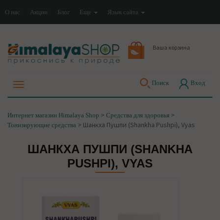
О нас
Акции
Блог
Еще
Язык сайта
Ваша корзина
Поиск
Вход
>
>
Интернет магазин Himalaya Shop
Средства для здоровья
>
Шанкха Пушпи (Shankha Pushpi), Vyas
Тонизирующие средства
ШАНКХА ПУШПИ (SHANKHA
PUSHPI), VYAS