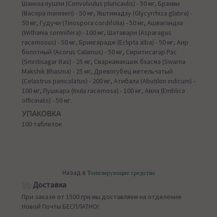
Шанкха пушпи (Convolvulus pluricaulis) - 50 мг, Брахми
(Bacopa monnieri) - 50 мг, Яштимадху (Glycyrrhiza glabra) -
50 мг, Гудучи (Tinospora cordifolia) - 50 мг, Ашвагандха
(Withania somnifera) - 100 мг, Шатавари (Asparagus
racemosus) - 50 мг, Брингарадж (Eclipta alba) - 50 мг, Аир
болотный (Acorus Calamus) - 50 мг, Смритисагар Рас
(Smritisagar Ras) - 25 мг, Сварнамакшик бхасма (Swarna
Makshik Bhasma) - 25 мг, Древогубец метельчатый
(Celastrus paniculatus) - 200 мг, Атибала (Abutilon indicum) -
100 мг, Пушкара (Inula racemosa) - 100 мг, Амла (Emblica
officinalis) - 50 мг.
УПАКОВКА
100 таблеток
Назад в
Тонизирующие средства
Доставка
При заказе от 1500 грн мы доставляем на отделение
Новой Почты БЕСПЛАТНО!