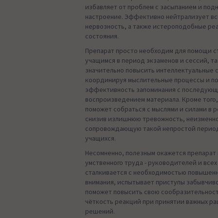
избавляет от проблем с засыпанием и под
настроение. Эффективно нейтрализует вс
нервозность, а также истероподобные ре
состояния.
Препарат просто необходим для помощи с
учащимся в период экзаменов и сессий, та
значительно повысить интеллектуальные 
координируя мыслительные процессы и п
эффективность запоминания с последую
воспроизведением материала. Кроме того,
поможет собраться с мыслями и силами в
снизив излишнюю тревожность, неизменн
сопровождающую такой непростой период
учащихся.
Несомненно, полезным окажется препарат 
умственного труда - руководителей и всех 
сталкивается с необходимостью повышен
внимания, испытывает приступы забывчиво
поможет повысить свою сообразительност
чёткость реакций при принятии важных р
решений.