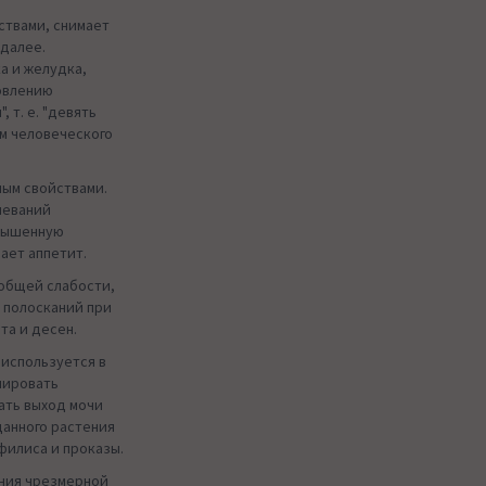
ствами, снимает
 далее.
а и желудка,
овлению
 т. е. "девять
ем человеческого
ым свойствами.
леваний
овышенную
ает аппетит.
 общей слабости,
я полосканий при
та и десен.
используется в
лировать
ать выход мочи
данного растения
филиса и проказы.
ения чрезмерной