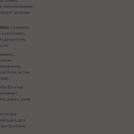
состояние
и заболеваниями,
ализует уровень
tus).
Содержит
ь и интеллект,
ри депрессии,
ости.
нимание,
отеках,
щеварении,
ной боли, астме,
доши.
ебе богатый
ерживают
жно давать даже
ется при
 желудка, для
 при болезнях