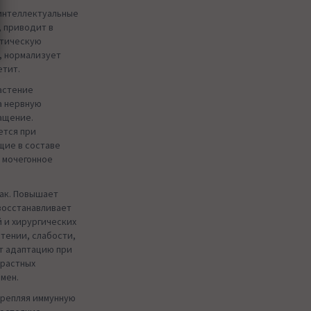
нтеллектуальные
, приводит в
атическую
, нормализует
етит.
астение
а нервную
ащение.
ется при
щие в составе
 мочегонное
к. Повышает
восстанавливает
 и хирургических
тении, слабости,
ет адаптацию при
зрастных
мен.
крепляя иммунную