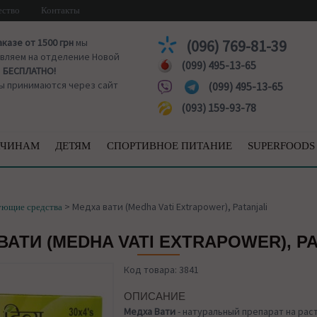
ество
Контакты
аказе от 1500 грн
мы
(096) 769-81-39
вляем на отделение Новой
(099) 495-13-65
ы
БЕСПЛАТНО!
ы принимаются через сайт
(099) 495-13-65
(093) 159-93-78
ЧИНАМ
ДЕТЯМ
СПОРТИВНОЕ ПИТАНИЕ
SUPERFOODS
>
Медха вати (Medha Vati Extrapower), Patanjali
ующие средства
ВАТИ (MEDHA VATI EXTRAPOWER), PA
Код товара: 3841
ОПИСАНИЕ
Медха Вати
- натуральный препарат на рас