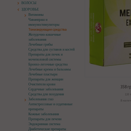
ВОЛОСЫ
ЗДОРОВЬЕ
Витамины
Чаванпраш и
иммуностимуляторы
Тонизирующие средства
Желудочно-кишечные
заболевания
Лечебные грибы
Средства для суставов и костей
Препараты для почек и
мочеполовой системы
Бронхо-легочные средства
Лечебные кремы и бальзамы
Лечебные пластыри
Препараты для женщин
Очистители крови
358
гр
Сердечные заболевания
Средства для похудения
120 т
Заболевания глаз
В нали
Антистрессовые и седативные
препараты
Кожные заболевания
Препараты для печени
Эндокринная система
Диабетические препараты