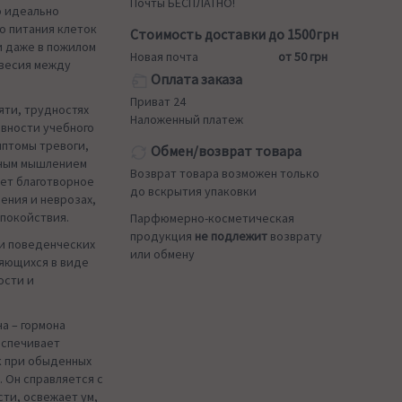
Почты БЕСПЛАТНО!
о идеально
о питания клеток
Стоимость доставки до 1500грн
и даже в пожилом
Новая почта
от 50 грн
овесия между
Оплата заказа
Приват 24
яти, трудностях
Наложенный платеж
вности учебного
мптомы тревоги,
Обмен/возврат товара
вным мышлением
Возврат товара возможен только
ает благотворное
до вскрытия упаковки
ения и неврозах,
спокойствия.
Парфюмерно-косметическая
продукция
не подлежит
возврату
ри поведенческих
или обмену
ляющихся в виде
ости и
а – гормона
еспечивает
к при обыденных
. Он справляется с
ти, освежает ум,