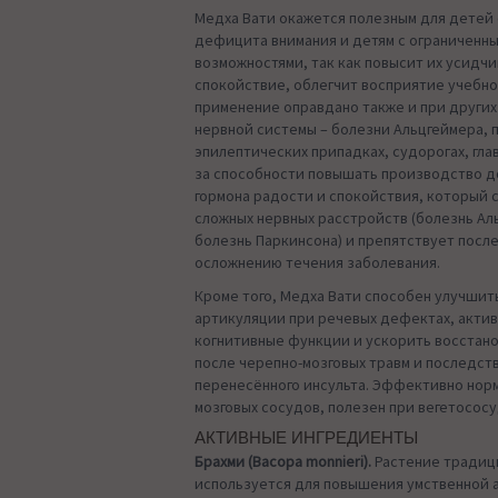
Медха Вати окажется полезным для детей
дефицита внимания и детям с ограниченн
возможностями, так как повысит их усидчи
спокойствие, облегчит восприятие учебног
применение оправдано также и при других
нервной системы – болезни Альцгеймера, 
эпилептических припадках, судорогах, гла
за способности повышать производство д
гормона радости и спокойствия, который
сложных нервных расстройств (болезнь Ал
болезнь Паркинсона) и препятствует пос
осложнению течения заболевания.
Кроме того, Медха Вати способен улучшит
артикуляции при речевых дефектах, акти
когнитивные функции и ускорить восстан
после черепно-мозговых травм и последст
перенесённого инсульта. Эффективно нор
мозговых сосудов, полезен при вегетосос
АКТИВНЫЕ ИНГРЕДИЕНТЫ
Брахми (Bacopa monnieri).
Растение традиц
используется для повышения умственной 