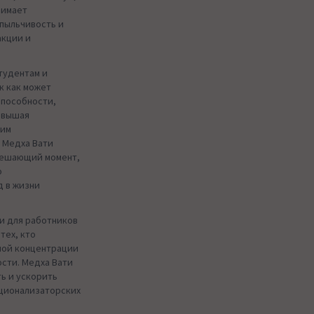
нимает
пыльчивость и
акции и
тудентам и
к как может
способности,
овышая
щим
 Медха Вати
 решающий момент,
о
 в жизни
и для работников
тех, кто
ной концентрации
сти. Медха Вати
ь и ускорить
ационализаторских