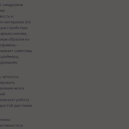
 с синдромом
ыми
вость и
о материала. Его
 расстройствах
паркинсонизме,
вным образом из-
офамина –
 снижает симптомы
ьцгеймера,
ледующему
ь чёткость
вировать
овление мозга
вий
мализует работу
удистой дистонии.
ионно
активности и