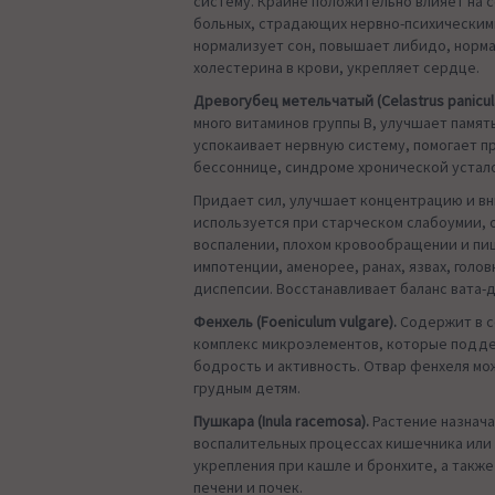
систему. Крайне положительно влияет на 
больных, страдающих нервно-психическим
нормализует сон, повышает либидо, норм
холестерина в крови, укрепляет сердце.
Древогубец метельчатый (Celastrus panicula
много витаминов группы B, улучшает памят
успокаивает нервную систему, помогает п
бессоннице, синдроме хронической устал
Придает сил, улучшает концентрацию и в
используется при старческом слабоумии, 
воспалении, плохом кровообращении и пи
импотенции, аменорее, ранах, язвах, голов
диспепсии. Восстанавливает баланс вата-
Фенхель (Foeniculum vulgare).
Содержит в с
комплекс микроэлементов, которые подд
бодрость и активность. Отвар фенхеля мо
грудным детям.
Пушкара (Inula racemosa).
Растение назнача
воспалительных процессах кишечника или
укрепления при кашле и бронхите, а также
печени и почек.