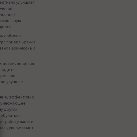
ективно улучшает
ечения
рушениях
о используют
щиеся.
рых обычно
урс приема Брахми
езни Паркинсона и
 детей, не делая
иводит в
трессов.
ошо улучшает
ние, эффективно
реумножающее
у других
 обучаться,
ет работу памяти.
ессе, увеличивает