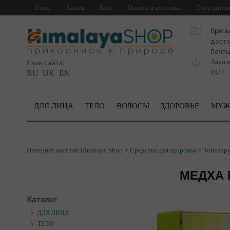
О нас
Акции
Блог
Оплата и доставка
Сотруднич
При з
доста
Почт
Заказ
Язык сайта:
24/7
RU
UK
EN
ДЛЯ ЛИЦА
ТЕЛО
ВОЛОСЫ
ЗДОРОВЬЕ
МУЖ
>
>
Интернет магазин Himalaya Shop
Средства для здоровья
Тонизир
МЕДХА 
Каталог
ДЛЯ ЛИЦА
ТЕЛО