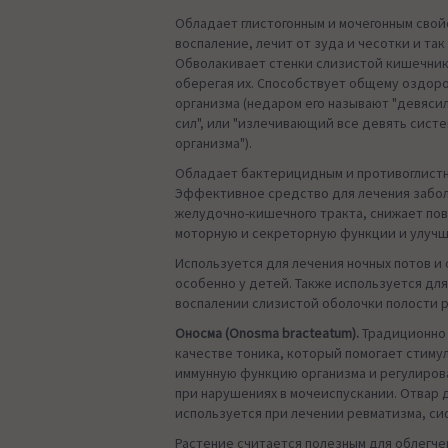
Обладает глистогонным и мочегонным свой
воспаление, лечит от зуда и чесотки и так
Обволакивает стенки слизистой кишечник
оберегая их. Способствует общему оздор
организма (недаром его называют "девясил",
сил", или "излечивающий все девять сист
организма").
Обладает бактерицидным и противоглистн
Эффективное средство для лечения забо
желудочно-кишечного тракта, снижает п
моторную и секреторную функции и улучш
Используется для лечения ночных потов и
особенно у детей. Также используется дл
воспалении слизистой оболочки полости р
Оносма (Onosma bracteatum).
Традиционно 
качестве тоника, который помогает стиму
иммунную функцию организма и регулиров
при нарушениях в мочеиспускании. Отвар 
используется при лечении ревматизма, си
Растение считается полезным для облегч