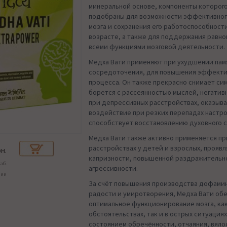
минеральной основе, компоненты которог
подобраны для возможности эффективног
мозга и сохранения его работоспособност
возрасте, а также для поддержания равн
всеми функциями мозговой деятельности.
Медха Вати применяют при ухудшении пам
сосредоточения, для повышения эффекти
процесса. Он также прекрасно снимает си
борется с рассеянностью мыслей, негати
при депрессивных расстройствах, оказыв
воздействие при резких перепадах настро
способствует восстановлению духовного 
Медха Вати также активно применяется п
расстройствах у детей и взрослых, прояв
н.
капризности, повышенной раздражительн
аб.
агрессивности.
чии
За счёт повышения производства дофамин
радости и умиротворения, Медха Вати об
оптимальное функционирование мозга, ка
обстоятельствах, так и в острых ситуациях
состоянием обречённости, отчаяния, вялос