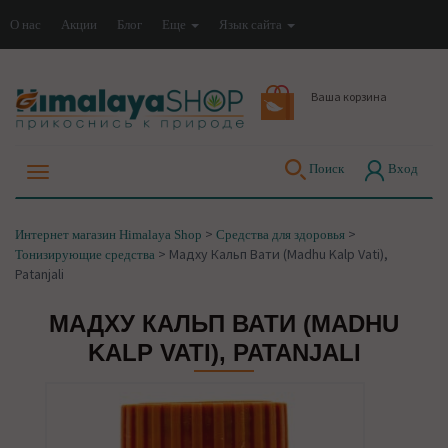
О нас
Акции
Блог
Еще
Язык сайта
Ваша корзина
Поиск
Вход
>
>
Интернет магазин Himalaya Shop
Средства для здоровья
>
Мадху Кальп Вати (Madhu Kalp Vati),
Тонизирующие средства
Patanjali
МАДХУ КАЛЬП ВАТИ (MADHU
KALP VATI), PATANJALI