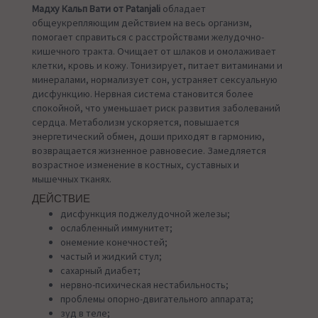
Мадху Кальп Вати от Patanjali
обладает
общеукрепляющим действием на весь организм,
помогает справиться с расстройствами желудочно-
кишечного тракта. Очищает от шлаков и омолаживает
клетки, кровь и кожу. Тонизирует, питает витаминами и
минералами, нормализует сон, устраняет сексуальную
дисфункцию. Нервная система становится более
спокойной, что уменьшает риск развития заболеваний
сердца. Метаболизм ускоряется, повышается
энергетический обмен, доши приходят в гармонию,
возвращается жизненное равновесие. Замедляется
возрастное изменение в костных, суставных и
мышечных тканях.
ДЕЙСТВИЕ
дисфункция поджелудочной железы;
ослабленный иммунитет;
онемение конечностей;
частый и жидкий стул;
сахарный диабет;
нервно-психическая нестабильность;
проблемы опорно-двигательного аппарата;
зуд в теле;