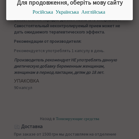
Для продовження, оберіть мову сайту
СПОСОБ ПРИМЕНЕНИЯ
Російська
Українська
Англійська
Длительность лечения и дозировку препарата в
обязательном порядке должен назначать специалист.
Самостоятельный неконтролируемый прием может не
дать ожидаемого терапевтического эффекта.
Рекомендации от производителя:
Рекомендуется употреблять 1 капсулу в день.
Производитель рекомендует НЕ употреблять данную
диетическую добавку беременным женщинам,
женщинам в период лактации, детям до 18 лет.
УПАКОВКА
90 капсул
Назад в
Тонизирующие средства
Доставка
При заказе от 1500 грн мы доставляем на отделение