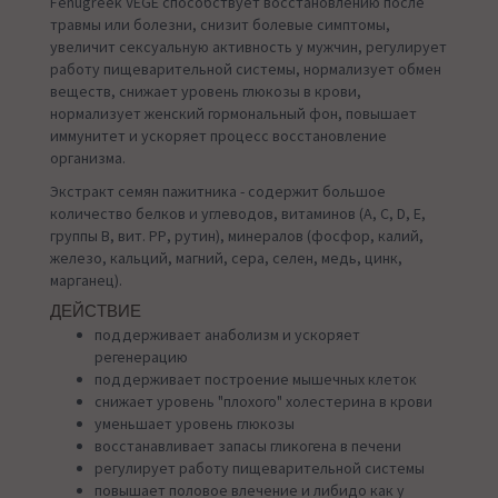
Fenugreek VEGE способствует восстановлению после
травмы или болезни, снизит болевые симптомы,
увеличит сексуальную активность у мужчин, регулирует
работу пищеварительной системы, нормализует обмен
веществ, снижает уровень глюкозы в крови,
нормализует женский гормональный фон, повышает
иммунитет и ускоряет процесс восстановление
организма.
Экстракт семян пажитника - содержит большое
количество белков и углеводов, витаминов (А, С, D, Е,
группы В, вит. РР, рутин), минералов (фосфор, калий,
железо, кальций, магний, сера, селен, медь, цинк,
марганец).
ДЕЙСТВИЕ
поддерживает анаболизм и ускоряет
регенерацию
поддерживает построение мышечных клеток
снижает уровень "плохого" холестерина в крови
уменьшает уровень глюкозы
восстанавливает запасы гликогена в печени
регулирует работу пищеварительной системы
повышает половое влечение и либидо как у