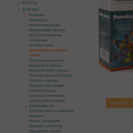
ВОЛОСЫ
ЗДОРОВЬЕ
Витамины
Чаванпраш и
иммуностимуляторы
Тонизирующие средства
Желудочно-кишечные
заболевания
Лечебные грибы
Средства для суставов и
костей
Препараты для почек и
мочеполовой системы
Бронхо-легочные средства
Лечебные кремы и бальзамы
Лечебные пластыри
Препараты для женщин
НЕТ В 
Очистители крови
Сердечные заболевания
Средства для похудения
Сообщите, к
Заболевания глаз
Антистрессовые и седативные
препараты
Кожные заболевания
Препараты для печени
Эндокринная система