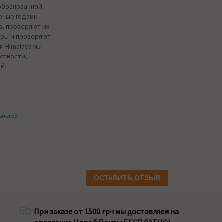
обоснованной
еные годами
в, проверяют их
еры и проверяют
и Himalaya мы
стности,
й.
 костей
ОСТАВИТЬ ОТЗЫВ
При заказе от 1500 грн мы доставляем на