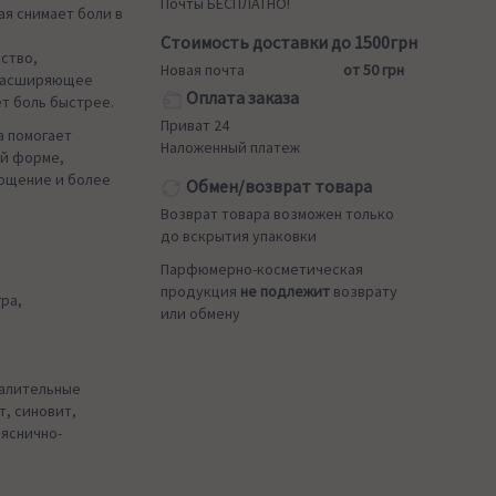
Почты БЕСПЛАТНО!
я снимает боли в
Стоимость доставки до 1500грн
ство,
Новая почта
от 50 грн
 расширяющее
Оплата заказа
т боль быстрее.
Приват 24
a помогает
Наложенный платеж
ой форме,
лощение и более
Обмен/возврат товара
Возврат товара возможен только
до вскрытия упаковки
Парфюмерно-косметическая
продукция
не подлежит
возврату
ра,
или обмену
палительные
т, синовит,
ояснично-