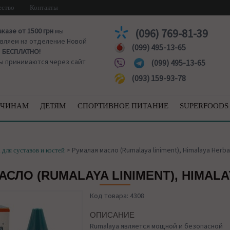
ество
Контакты
аказе от 1500 грн
мы
(096) 769-81-39
вляем на отделение Новой
(099) 495-13-65
ы
БЕСПЛАТНО!
ы принимаются через сайт
(099) 495-13-65
(093) 159-93-78
ЧИНАМ
ДЕТЯМ
СПОРТИВНОЕ ПИТАНИЕ
SUPERFOODS
>
Румалая масло (Rumalaya liniment), Himalaya Herba
 для суставов и костей
СЛО (RUMALAYA LINIMENT), HIMAL
Код товара: 4308
ОПИСАНИЕ
Rumalaya является мощной и безопасной