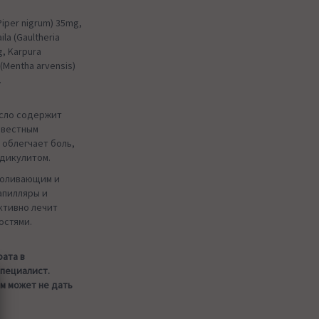
(Piper nigrum) 35mg,
la (Gaultheria
g, Karpura
(Mentha arvensis)
.
асло содержит
звестным
 облегчает боль,
адикулитом.
боливающим и
апилляры и
тивно лечит
остями.
рата в
специалист.
м может не дать