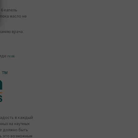
 6 капель
 пока масло не
занию врача.
виде
.
геля
радость в каждый
нных на научных
ье должно быть
ть это возможным