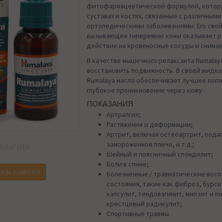
фитофармацевтической формулой, котора
суставах и костях, связанные с различными
ортопедическими заболеваниями. Его свой
вызывающее гиперемию кожи оказывает
действие на кровеносные сосуды и снимае
В качестве мышечного релаксанта Rumalay
восстановить подвижность. В своей жидк
Rumalaya масло обеспечивает лучшее пог
глубокое проникновение через кожу.
ПОКАЗАНИЯ
Артралгия;
Растяжения и деформации;
Артрит, включая остеоартрит, подаг
замороженное плечо, и т.д.;
НАЛИЧИИ
Шейный и поясничный спондилит;
Боли в спине;
огда появится
Болезненные / травматические вос
состояния, такие как фиброз, бурси
капсулит, тендовагинит, миозит и п
крестцовый радикулит;
Спортивные травмы.