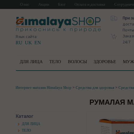
О нас
Акции
Блог
Оплата и доставка
Сотруднич
При з
доста
Почт
Заказ
Язык сайта:
24/7
RU
UK
EN
ДЛЯ ЛИЦА
ТЕЛО
ВОЛОСЫ
ЗДОРОВЬЕ
МУЖ
>
>
Интернет магазин Himalaya Shop
Средства для здоровья
Средства
РУМАЛАЯ МА
Каталог
ДЛЯ ЛИЦА
ТЕЛО