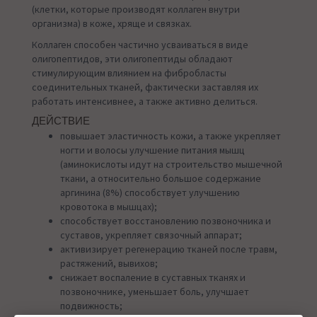
(клетки, которые производят коллаген внутри
организма) в коже, хряще и связках.
Коллаген способен частично усваиваться в виде
олигопептидов, эти олигопептиды обладают
стимулирующим влиянием на фибробласты
соединительных тканей, фактически заставляя их
работать интенсивнее, а также активно делиться.
ДЕЙСТВИЕ
повышает эластичность кожи, а также укрепляет
ногти и волосы улучшение питания мышц
(аминокислоты идут на строительство мышечной
ткани, а относительно большое содержание
аргинина (8%) способствует улучшению
кровотока в мышцах);
способствует восстановлению позвоночника и
суставов, укрепляет связочный аппарат;
активизирует регенерацию тканей после травм,
растяжений, вывихов;
снижает воспаление в суставных тканях и
позвоночнике, уменьшает боль, улучшает
подвижность;