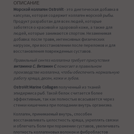
ОПИСАНИЕ
Морской коллаген OstroVit
- это диетическая добавка в
капсулах, которая содержит коллаген морской рыбы.
Продукт разработан для всех людей, которые
заботятся о красивой и здоровой коже, а также для
людей, которые занимаются спортом. Незаменимая
добавка: после травм, интенсивных физических
нагрузок, при восстановлении после переломов и для
восстановления поврежденных суставов.
Правильный синтез коллагена требует присутствия
витамина С. Витамин С
помогает в правильном
производстве коллагена, чтобы обеспечить нормальную
работу хряща, десен, кожи и зубов.
OstroVit Marine Collagen
полученный из тканей
эпидермиса рыб. Такой белок считается более
эффективным, так как полностью всасывается через
стенки кишечника при попадании внутрь организма.
Коллаген, принимаемый внутрь, способен
восстанавливать целостность хряща, укреплять связки
и облегчать боли при поражении суставов, увеличивать
плотность коллагеновых волокон и фибробластов