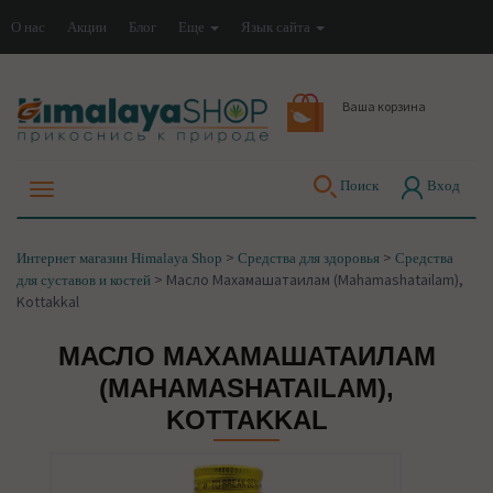
О нас
Акции
Блог
Еще
Язык сайта
Ваша корзина
Поиск
Вход
>
>
Интернет магазин Himalaya Shop
Средства для здоровья
Средства
>
Масло Махамашатаилам (Mahamashatailam),
для суставов и костей
Kottakkal
МАСЛО МАХАМАШАТАИЛАМ
(MAHAMASHATAILAM),
KOTTAKKAL