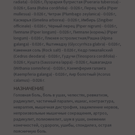
radiata) - 0.026 г, Пуэрария бугристая (Pueraria tuberosa) -
0.026 г, Бала (Rubia cordifolia) - 0.026 г, Перец чаба (Piper
mullesua) - 0.026 г, Читрак (Plumbago zeylanica) - 0.026 г,
Касмарья (Gmelina arborea) - 0.026 г, Имбирь (Zingiber
officinale) - 0.026 г, Чёрный перец (Piper nigrum) - 0.026 г,
Пиппали (Piper longum) - 0.026 г, Пиппали (корень) (Piper
longum) - 0.026 г, Плюхея остролистная/Рашна (Alpina
galanga) - 0.026 г, Яштимадху (Glyccyrrhiza glabra) - 0.026 г,
Каменная соль (Rock salt) - 0.026 г, Кедр гималайский
(Cedrus deodara) - 0.026 г, Гудучи (Tinospora cordifolia) -
0.026 г, Кушта (Saussurea lappa) - 0.026 г, Ашвагандха
(Withania somnifera) - 0.026 г, Каемпферия галанга
(Kaempferia galanga) - 0.026 г, Аир болотный (Acorus
calamus) - 0.026 г.
НАЗНАЧЕНИЕ
Головная боль, боль в ушах, челюстях, ревматизм,
радикулит, частичный паралич, ишиас, контрактура,
невралгия, мышечная дистрофия, защемление нервов,
непроизвольные мышечные сокращения, артроз,
радикулит, полиомиелит, шум в ушах, онемении
конечностей, судороги, ушибы, спондилез, острая
поясничную боль.