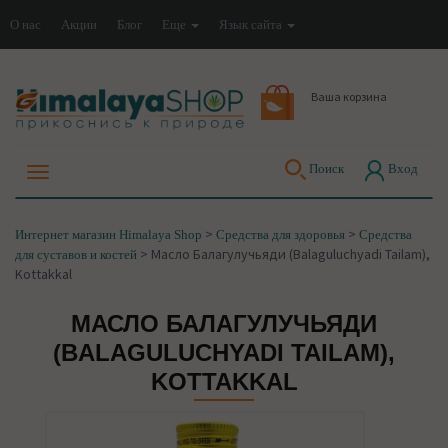
О нас
Акции
Блог
Еще
Язык сайта
Ваша корзина
Поиск
Вход
>
>
Интернет магазин Himalaya Shop
Средства для здоровья
Средства
>
Масло Балагулучьяди (Balaguluchyadi Tailam),
для суставов и костей
Kottakkal
МАСЛО БАЛАГУЛУЧЬЯДИ
(BALAGULUCHYADI TAILAM),
KOTTAKKAL