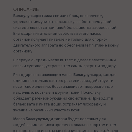
ОПИСАНИЕ
Балагулучьяди таила
снимает боль, воспаление,
укрепляет иммунитет. поскольку слабость иммунной
системы является причиной большинства заболеваний.
Благодаря питательным свойствам этого масла,
организм получает питание не только для опорно-
двигательного аппарата но обеспечивает питание всему
организму.
В первую очередь масло питает и делает эластичными
связки суставов, устраняя тем самым артрит и подагру.
Благодаря составляющим масла
Балагулучьяди
, каждая
единица отдельно взятого растения, воздействует и
несет свое влияние. Восстанавливает поврежденные
мышечные, костные и другие ткани. Поскольку
обладает регенерирующими свойствами. Приводит в
баланс вата и питта доши. Устраняет лихорадку и
жжение на различных участках кожи.
Масло Балагулучьяди таилам
будет полезным для
людей занимающихся профессионально спортом и тем
кто постоянно испытывает физические нагрузки. Масло