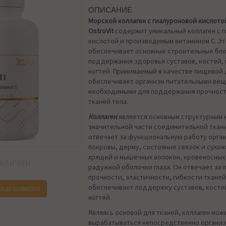
ОПИСАНИЕ
Морской коллаген с гиалуроновой кислото
OstroVit
содержит уникальный коллаген с 
кислотой и производимым витамином С. Э
обеспечивает основные строительные бло
поддержания здоровья суставов, костей, 
ногтей. Принимаемый в качестве пищевой 
обеспечивает организм питательными вещ
необходимыми для поддержания прочност
тканей тела.
Коллаген
является основным структурным
значительной части соединительной ткани
отвечает за функциональную работу орга
покровы, дерму, состояние связок и сухож
хрящей и мышечных волокон, кровеносных
НАЛИЧИИ
радужной оболочки глаза. Он отвечает за
прочности, эластичности, гибкости тканей
обеспечивает поддержку суставов, костей
огда появится
ногтей.
Являясь основой для тканей, коллаген мож
вырабатываться непосредственно организ