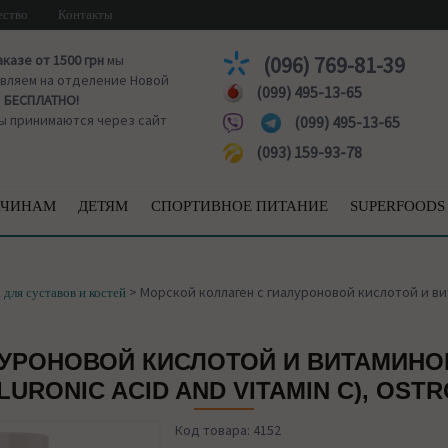
ество
Контакты
аказе от 1500 грн
мы
(096) 769-81-39
вляем на отделение Новой
(099) 495-13-65
ы
БЕСПЛАТНО!
ы принимаются через сайт
(099) 495-13-65
(093) 159-93-78
ЧИНАМ
ДЕТЯМ
СПОРТИВНОЕ ПИТАНИЕ
SUPERFOODS
>
Морской коллаген с гиалуроновой кислотой и витам
 для суставов и костей
УРОНОВОЙ КИСЛОТОЙ И ВИТАМИНОМ
LURONIC ACID AND VITAMIN C), OSTR
Код товара: 4152