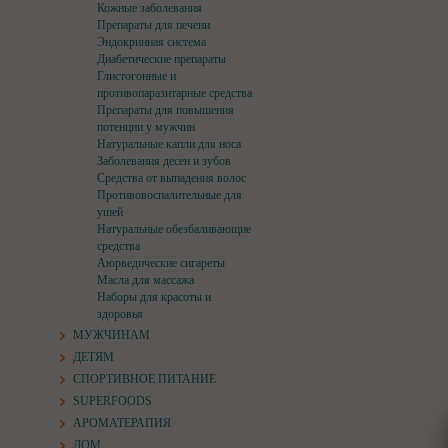
Кожные заболевания
Препараты для печени
Эндокринная система
Диабетические препараты
Глистогонные и
противопаразитарные средства
Препараты для повышения
потенции у мужчин
Натуральные капли для носа
Заболевания десен и зубов
Средства от выпадения волос
Противовоспалительные для
ушей
Натуральные обезбаливающие
средства
Аюрведические сигареты
Масла для массажа
Наборы для красоты и
здоровья
МУЖЧИНАМ
ДЕТЯМ
СПОРТИВНОЕ ПИТАНИЕ
SUPERFOODS
АРОМАТЕРАПИЯ
ДОМ