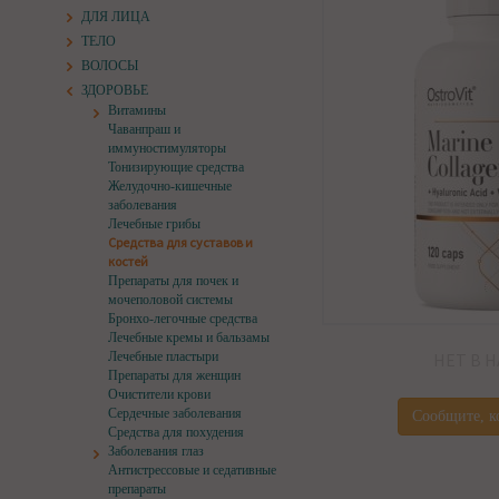
ДЛЯ ЛИЦА
ТЕЛО
ВОЛОСЫ
ЗДОРОВЬЕ
Витамины
Чаванпраш и
иммуностимуляторы
Тонизирующие средства
Желудочно-кишечные
заболевания
Лечебные грибы
Средства для суставов и
костей
Препараты для почек и
мочеполовой системы
Бронхо-легочные средства
Лечебные кремы и бальзамы
Лечебные пластыри
НЕТ В 
Препараты для женщин
Очистители крови
Сердечные заболевания
Сообщите, к
Средства для похудения
Заболевания глаз
Антистрессовые и седативные
препараты