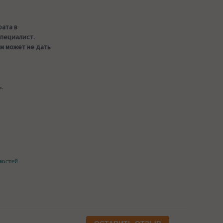
рата в
специалист.
м может не дать
ь.
 костей