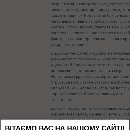
возрастом производство замедляется, чт
появлению следов старения. И речь идет н
коже и морщинах. Недостаток белка может
негативное влияние на работу мозга, суст
костей. Ситуация усугубляется из-за наши
привычек, неправильного питания и плохой
факторы снижают уровень коллагена в орг
ускоряют старение.
С включением данного продукта в ежедне
улучшается состояние кожи, она становить
подтянутой.
Происходит естественный пр
омоложения, цвет кожи становиться ровн
Ногти также укрепляются, перестают слоит
Структура волос также становиться более
здоровой. Кончики не секутся, сам волос у
корни становятся более крепкими, остана
выпадение.
Данный продукт не только улучшает внешн
нормализует работу нервной системы, по
эластичность соединительной ткани, а эт
способствует улучшению функционирован
ВІТАЄМО ВАС НА НАШОМУ САЙТІ!