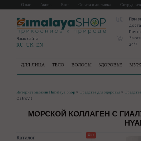
О нас
Акции
Блог
Оплата и доставка
Сотруднич
При з
доста
Почт
Заказ
Язык сайта:
24/7
RU
UK
EN
ДЛЯ ЛИЦА
ТЕЛО
ВОЛОСЫ
ЗДОРОВЬЕ
МУЖ
>
>
Интернет магазин Himalaya Shop
Средства для здоровья
Средства
OstroVit
МОРСКОЙ КОЛЛАГЕН С ГИАЛ
HYA
Хит
Каталог