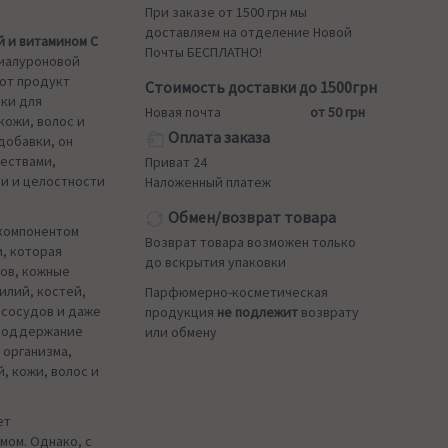
При заказе от 1500 грн мы
доставляем на отделение Новой
й и витамином С
Почты БЕСПЛАТНО!
гиалуроновой
тот продукт
Стоимость доставки до 1500грн
ки для
Новая почта
от 50 грн
кожи, волос и
Оплата заказа
добавки, он
ествами,
Приват 24
и и целостности
Наложенный платеж
Обмен/возврат товара
 компонентом
Возврат товара возможен только
, которая
до вскрытия упаковки
нов, кожные
илий, костей,
Парфюмерно-косметическая
 сосудов и даже
продукция
не подлежит
возврату
 поддержание
или обмену
 организма,
, кожи, волос и
ет
мом. Однако, с