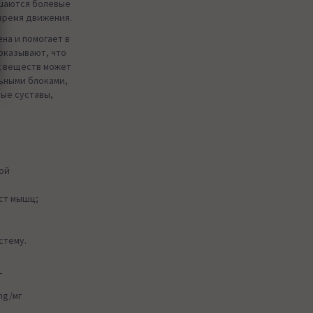
ьшаются болевые
 время движения.
на и помогает в
оказывают, что
х веществ может
ьными блоками,
ые суставы,
ой
ст мышц;
стему.
г
mg/мг