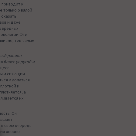
о приводит к
е только о вялой
 оказать
авов и даже
х вредных
 экологии. Эти
анизме, тем самым
вный рацион
ся более упругой и
оцесс
ым и сияющим.
ься и ломаться.
 плотной и
плотняется, а
вливается их
ость. Он
вышает
о в свою очередь
ия опорно-