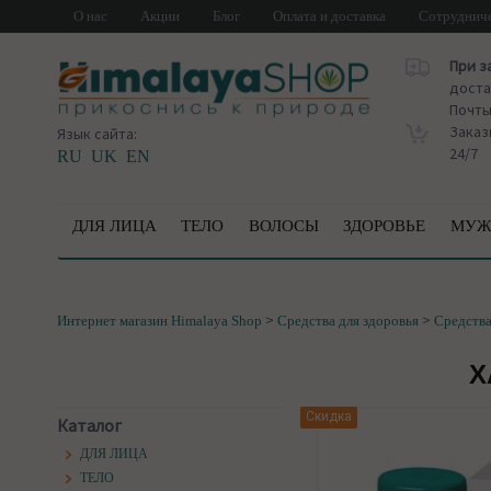
О нас
Акции
Блог
Оплата и доставка
Сотруднич
При з
доста
Почт
Заказ
Язык сайта:
24/7
RU
UK
EN
ДЛЯ ЛИЦА
ТЕЛО
ВОЛОСЫ
ЗДОРОВЬЕ
МУЖ
>
>
Интернет магазин Himalaya Shop
Средства для здоровья
Средства
Х
Скидка
Каталог
ДЛЯ ЛИЦА
ТЕЛО