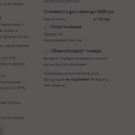
Почты БЕСПЛАТНО!
х, срастании
Стоимость доставки до 1500грн
Ы
Новая почта
от 50 грн
 переломах —
Оплата заказа
й ткани и
Приват 24
ую форму кости.
Наложенный платеж
ь, характерные
Обмен/возврат товара
 костей,
Возврат товара возможен только
ора и других
до вскрытия упаковки
Парфюмерно-косметическая
оза.
продукция
не подлежит
возврату
сокращение
или обмену
но на 33–55%.
ый (Cissus
-ситостерин,