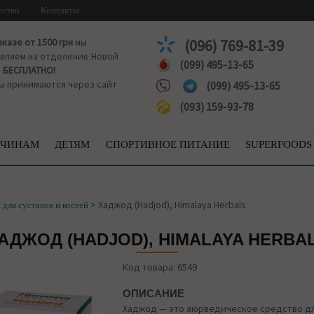
ество
Контакты
аказе от 1500 грн
мы
(096) 769-81-39
вляем на отделение Новой
(099) 495-13-65
ы
БЕСПЛАТНО!
ы принимаются через сайт
(099) 495-13-65
(093) 159-93-78
ЧИНАМ
ДЕТЯМ
СПОРТИВНОЕ ПИТАНИЕ
SUPERFOODS
>
Хаджод (Hadjod), Himalaya Herbals
 для суставов и костей
АДЖОД (HADJOD), HIMALAYA HERBA
Код товара: 6549
ОПИСАНИЕ
Хаджод — это аюрведическое средство д