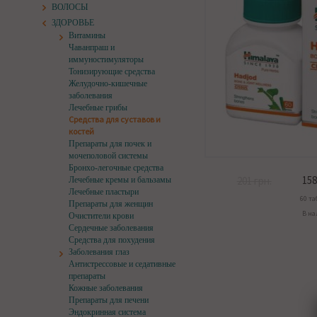
ВОЛОСЫ
ЗДОРОВЬЕ
Витамины
Чаванпраш и
иммуностимуляторы
Тонизирующие средства
Желудочно-кишечные
заболевания
Лечебные грибы
Средства для суставов и
костей
Препараты для почек и
мочеполовой системы
Бронхо-легочные средства
158
201 грн.
Лечебные кремы и бальзамы
Лечебные пластыри
60 та
Препараты для женщин
В н
Очистители крови
Сердечные заболевания
Средства для похудения
Заболевания глаз
Антистрессовые и седативные
препараты
Кожные заболевания
Препараты для печени
Эндокринная система