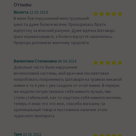
Отзывы
Віолета
22 03 2018
В мене був порушенний менструальний
цикл та дуже болючі місячні. Приходилась брати
відпустку за власний рахунок. Дуже вдячна Шатаварі.
Цикл нормалізувався, а болючі відчуття закінчились.
Природа допомагає жіночому здоров'ю.
Валентина Степановна
06 04 2018
Довольно часто были нарушения
мочеполовой системы, мой врач мне посоветовал
попробовать попринимать Шатавари на травках никакой
химии а то я уже с ума сходила от этой химии. В первую
же неделю почувствовала себя намного лучше, пмс
стали стабильней, как то ощутила себя намного моложе,
теперь я знаю что это мое, спасибо магазину за
оригинальный товар и постоянное наличие этого
чудесного препарата.
Таня
22 01 2021