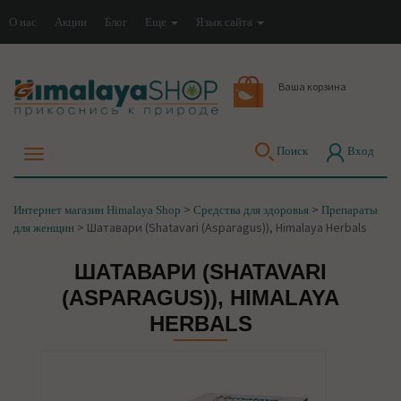
О нас
Акции
Блог
Еще
Язык сайта
Ваша корзина
Поиск
Вход
>
>
Интернет магазин Himalaya Shop
Средства для здоровья
Препараты
>
Шатавари (Shatavari (Asparagus)), Himalaya Herbals
для женщин
ШАТАВАРИ (SHATAVARI
(ASPARAGUS)), HIMALAYA
HERBALS