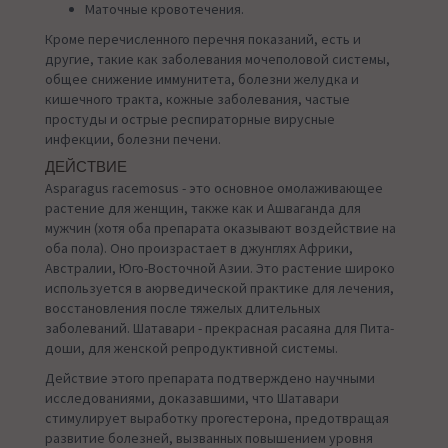
Маточные кровотечения.
Кроме перечисленного перечня показаний, есть и
другие, такие как заболевания мочеполовой системы,
общее снижение иммунитета, болезни желудка и
кишечного тракта, кожные заболевания, частые
простуды и острые респираторные вирусные
инфекции, болезни печени.
ДЕЙСТВИЕ
Asparagus racemosus - это основное омолаживающее
растение для женщин, также как и Ашваганда для
мужчин (хотя оба препарата оказывают воздействие на
оба пола). Оно произрастает в джунглях Африки,
Австралии, Юго-Восточной Азии. Это растение широко
используется в аюрведической практике для лечения,
восстановления после тяжелых длительных
заболеваний. Шатавари - прекрасная расаяна для Пита-
доши, для женской репродуктивной системы.
Действие этого препарата подтверждено научными
исследованиями, доказавшими, что Шатавари
стимулирует выработку прогестерона, предотвращая
развитие болезней, вызванных повышением уровня