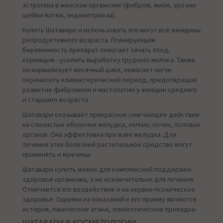
эстрогена в женском организме (фибром, миом, эрозии
шейки матки, эндометриоза).
Купить Шатавари и использовать его могут все женщины
репродуктивного возраста. Планирующим
беременность препарат помогает зачать плод,
кормящим - усилить выработку грудного молока. Также
он нормализует месячный цикл, помогает легче
переносить климактерический период, предотвращая
развитие фибромиом и мастопатии у женщин среднего
и старшего возраста.
Шатавари оказывает прекрасное смягчающее действие
на слизистые оболочки желудка, легких, почек, половых
органов. Она эффективна при язве желудка. Для
лечения этих болезней растительное средство могут
применять и мужчины.
Шатавари купить можно для комплексной поддержки
здоровья организма, а не исключительно для лечения.
Отмечается его воздействие и на нервно-психическое
здоровье. Одними из показаний к его приему являются
истерия, панические атаки, эпилептические припадки.