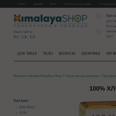
О нас
Акции
Блог
Оплата и доставка
Сотруднич
При з
доста
Почт
Заказ
Язык сайта:
24/7
RU
UK
EN
ДЛЯ ЛИЦА
ТЕЛО
ВОЛОСЫ
ЗДОРОВЬЕ
МУЖ
>
>
Интернет магазин Himalaya Shop
Средства для здоровья
Препара
100% Х
Каталог
ДЛЯ ЛИЦА
ТЕЛО