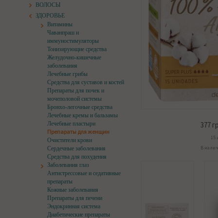
ВОЛОСЫ
ЗДОРОВЬЕ
Витамины
Чаванпраш и
иммуностимуляторы
Тонизирующие средства
Желудочно-кишечные
заболевания
Лечебные грибы
Средства для суставов и костей
Препараты для почек и
мочеполовой системы
Бронхо-легочные средства
Лечебные кремы и бальзамы
Лечебные пластыри
377
гр
Препараты для женщин
15 
Очистители крови
В нали
Сердечные заболевания
Средства для похудения
Заболевания глаз
Антистрессовые и седативные
препараты
Кожные заболевания
Препараты для печени
Эндокринная система
Диабетические препараты