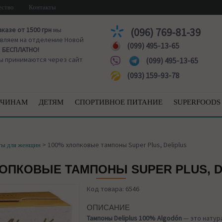
ество
Контакты
аказе от 1500 грн
мы
(096) 769-81-39
вляем на отделение Новой
(099) 495-13-65
ы
БЕСПЛАТНО!
ы принимаются через сайт
(099) 495-13-65
(093) 159-93-78
ЧИНАМ
ДЕТЯМ
СПОРТИВНОЕ ПИТАНИЕ
SUPERFOODS
>
100% хлопковые тампоны Super Plus, Deliplus
ты для женщин
ЛОПКОВЫЕ ТАМПОНЫ SUPER PLUS, D
Код товара: 6546
ОПИСАНИЕ
Тампоны Deliplus 100% Algodón
— это натур