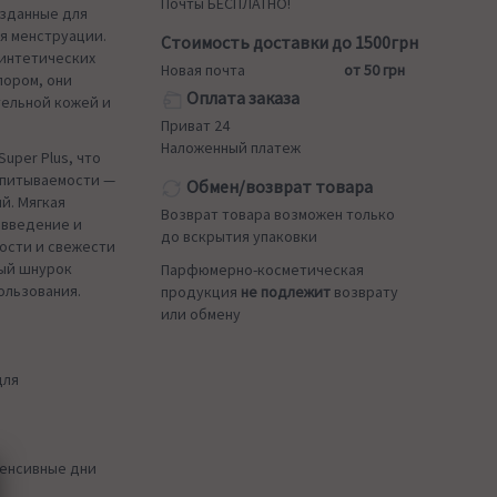
Почты БЕСПЛАТНО!
озданные для
я менструации.
Стоимость доставки до 1500грн
синтетических
Новая почта
от 50 грн
лором, они
Оплата заказа
тельной кожей и
Приват 24
Наложенный платеж
uper Plus, что
впитываемости —
Обмен/возврат товара
й. Мягкая
Возврат товара возможен только
 введение и
до вскрытия упаковки
ости и свежести
вый шнурок
Парфюмерно-косметическая
ользования.
продукция
не подлежит
возврату
или обмену
для
тенсивные дни