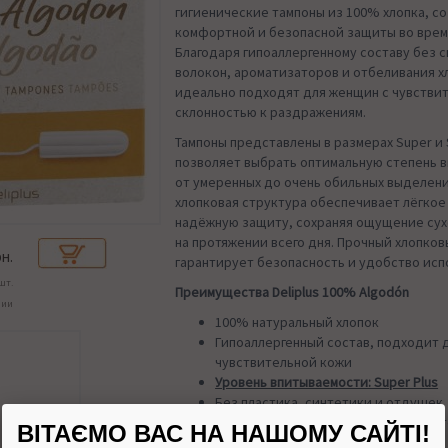
гигиенические тампоны из 100% хлопка, с
комфортной и безопасной защиты во врем
Благодаря гипоаллергенному составу без 
волокон, ароматизаторов и отбеливания х
идеально подходят для женщин с чувстви
склонностью к раздражениям.
Тампоны представлены в размерах Super и S
позволяет выбрать оптимальную степень 
от умеренных до очень обильных выделени
хлопковая структура обеспечивает лёгкое
надёжную защиту, сохраняя ощущение сух
на протяжении всего дня. Прочный хлопко
н.
гарантирует безопасность и удобство исп
шт.
Преимущества Deliplus 100% Algodón
чии
100% натуральный хлопок
Гипоаллергенный состав, подходит 
чувствительной кожи
Уровень впитываемости: Super Plus
Без пластика, синтетики и отдушек
Комфорт и защита даже в самые ин
ВІТАЄМО ВАС НА НАШОМУ САЙТІ!